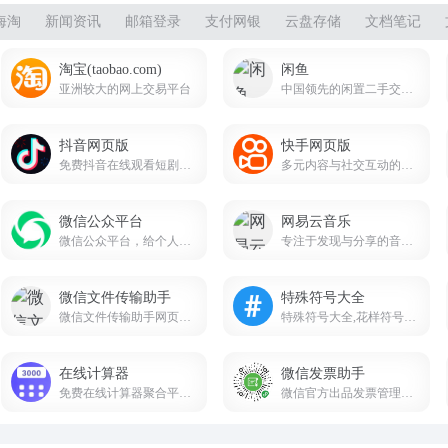
海淘
新闻资讯
邮箱登录
支付网银
云盘存储
文档笔记
淘宝(taobao.com)
闲鱼
亚洲较大的网上交易平台
中国领先的闲置二手交易平台
抖音网页版
快手网页版
免费抖音在线观看短剧，电影，电视剧，直播，短视频等内容douyin.com
多元内容与社交互动的短视频生态平台
微信公众平台
网易云音乐
微信公众平台，给个人、企业和组织提供业务服务与用户管理能力的全新服务平台。
专注于发现与分享的音乐产品
微信文件传输助手
特殊符号大全
微信文件传输助手网页版入口
特殊符号大全,花样符号图案大全
在线计算器
微信发票助手
免费在线计算器聚合平台jsq3000.com
微信官方出品发票管理小程序