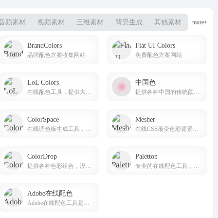
音频素材
视频素材
三维素材
背景生成
其他素材
more+
BrandColors
Flat UI Colors
品牌配色方案收集网站
免费配色方案网站
LoL Colors
中国色
在线配色工具，提供大量的配色方案供用户参考
提供各种中国的传统颜色的名称，CMYK值，RGB值，16进制表示。AI制作中国色图片和视频
ColorSpace
Mesher
在线调色板生成工具，主要服务于网页设计师
在线CSS渐变色彩背景生成工具
ColorDrop
Paletton
提供各种色彩组合，没有太多额外或复杂难懂的功能，实在深得我心
专业的在线配色工具，旨在帮助设计师、艺术家和任何需要配色方案的人创建和调整颜色组合
Adobe在线配色
Adobe在线配色工具是打开你的色彩创意之门