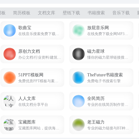
模板
简历模板
文档文库
壁纸下载
书籍搜索
音乐下载
歌曲宝
放屁音乐网
在线音乐搜索免费下载全网音质gequbao.com
在线免费下载全网MP3付费歌曲 fangpi.net
原创力文档
磁力星球
办公文档/行业资料/建筑施工/教育学习/标准规范/工作总结等资料下载
懂你的磁力星球链接搜索引擎cilixingqiu.vip
51PPT模板网
TheFuture书籍搜索
免费优质PPT模板与素材资源站
免费电子书搜索引擎
人人文库
全民简历
在线文档分享平台
专业的在线简历制作管理平台
宝藏图库
老王磁力
宝藏图库网站，提供海量高清壁纸资源，动漫、游戏、美女、风景等壁纸类型应有尽有。轻松下载心仪壁纸，装点您的电脑。壁纸大全任你挑选，尽在宝藏图库！
专业的磁力链接与BT种子搜索引擎