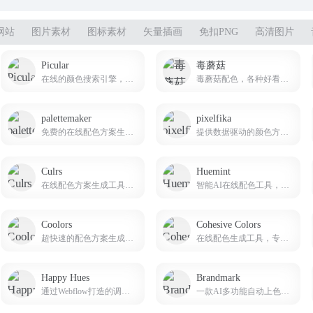
网站
图片素材
图标素材
矢量插画
免扣PNG
高清图片
Picular
毒蘑菇
在线的颜色搜索引擎，你可以输入任何文字来搜索颜色
毒蘑菇配色，各种好看的配色方案，CSS渐变色，边框阴影，以及在线图片取色，希望能给大家带来便利！
palettemaker
pixelfika
免费的在线配色方案生成器和预览网站
提供数据驱动的颜色方案和设计元素
Culrs
Huemint
在线配色方案生成工具，它提供了超过500个手工策划的色彩调色板
智能AI在线配色工具，主要帮助设计师发现独特的配色方案
Coolors
Cohesive Colors
超快速的配色方案生成器，免费生成不同的ui配色方案，让你轻松创建和发现美丽的配色方案。
在线配色生成工具，专为帮助用户创建一致的色彩方案而设计
Happy Hues
Brandmark
通过Webflow打造的调色灵感网站
一款AI多功能自动上色调色工具