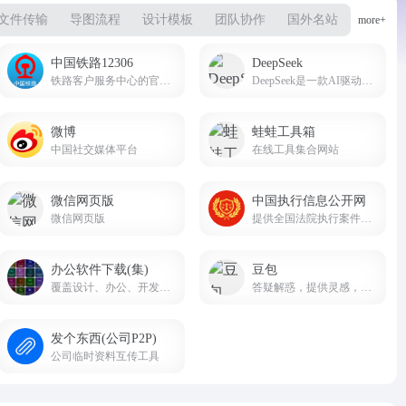
文件传输
导图流程
设计模板
团队协作
国外名站
more+
中国铁路12306
DeepSeek
铁路客户服务中心的官方网站
DeepSeek是一款AI驱动的智能搜索引擎，AI智能助手，帮助我们提高办公生活效率。deepseek.com
微博
蛙蛙工具箱
中国社交媒体平台
在线工具集合网站
微信网页版
中国执行信息公开网
微信网页版
提供全国法院执行案件的相关信息查询服务
办公软件下载(集)
豆包
覆盖设计、办公、开发、工业、理科、装机工具等全品类软件，版本齐全、教程配套、下载便捷
答疑解惑，提供灵感，辅助创作
发个东西(公司P2P)
公司临时资料互传工具