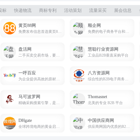
投标
快递物流
商标专利
活动策划
流量采买
展会信息
黄页88网
顺企网
免费发布信息首选黄页88网B2B电子商务网站！
免费的电子商务平台和在线114黄页网站
盘活网
慧聪行业资源网
二手买卖交易市场，要买卖二手设备，就上盘活网!
工业品B2B垂直采购平台
一呼百应
八方资源网
为企业提供高效的原材料采购和供应链服务
综合性的B2B电子商务平台
马可波罗网
Thomasnet
精确采购搜索引擎，是中小企业实现“精确采购搜索”和“精确广告投放”的B2B电子商务平台
北美的专业 B2B 平台
DHgate
中国供应商网
全球跨境电商的黄金启航点
供应商网国内优质的B2B网站，是中小企业老板推广的B2B平台