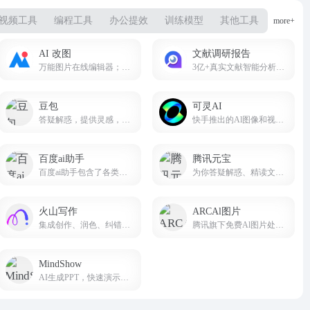
视频工具
编程工具
办公提效
训练模型
其他工具
more+
AI 改图
文献调研报告
万能图片在线编辑器；AI,EPS,PSD,SVG全格式支持。
3亿+真实文献智能分析，一键生成任何类型的文章！
豆包
可灵AI
答疑解惑，提供灵感，辅助创作
快手推出的Al图像和视频创作平台
百度ai助手
腾讯元宝
百度ai助手包含了各类热门应用，AI绘画，角色，创作，智能专家，娱乐，职场，命理，情感，学习等。
为你答疑解惑、精读文档、尽情创作 让元宝助你轻松工作
火山写作
ARCAl图片
集成创作、润色、纠错、改写、翻译等能力的中英文 AI 写作助手。
腾讯旗下免费Al图片处理工具
MindShow
AI生成PPT，快速演示你的想法