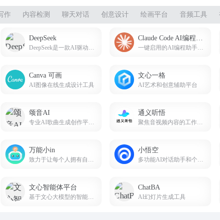
写作
内容检测
聊天对话
创意设计
绘画平台
音频工具
DeepSeek
Claude Code AI编程助手
DeepSeek是一款AI驱动的智能搜索引擎，AI智能助手，帮助我们提高办公生活效率。deepseek.com
一键启用的AI编程助手，免安装使用。
Canva 可画
文心一格
AI图像在线生成设计工具
AI艺术和创意辅助平台
颂音AI
通义听悟
专业AI歌曲生成创作平台songin.ai
聚焦音视频内容的工作学习AI助手
万能小in
小悟空
致力于让每个人拥有自己的AI 小模型。不止是工具,更是AI学习伙伴!
多功能AI对话助手和个人助理
文心智能体平台
ChatBA
基于文心大模型的智能体（Agent）平台
AI幻灯片生成工具