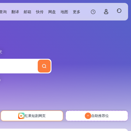
查询
翻译
邮箱
快传
网盘
地图
更多
术
马
+
红果短剧网页
自助推荐位