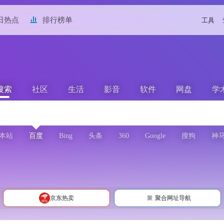
日热点
排行榜单
工具
搜索
社区
生活
影音
软件
网盘
学
本站
百度
Bing
头条
360
Google
搜狗
神
京东热卖
聚合网址导航
聚