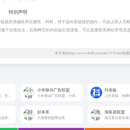
特别声明
部链接的准确性和完整性，同时，对于该外部链接的指向，不由上班人导
的内容，都属于合规合法，后期网页的内容如出现违规，可以直接联系网站管理员
本文地址https://www.sbrdh.com/sites/7176.htm
小米移动广告联盟
抖老板
网络赚钱，流量变现，专业电商CPS联盟平台
小米移动广告联盟，小米公司为应用开发者提供的流量变现服务平台，开发者可以嵌入广告SDK，通过发布小米推广商的广告获得分成。
好单库
淘客易联盟
为广大淘宝客提供精选商品，优质采集群跟推，节省时间及人力成本
大淘客联盟商品库