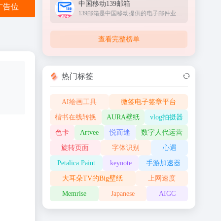
中国移动139邮箱
金广告位
139邮箱是中国移动提供的电子邮件业务，以手机号@139.com作为邮箱地址，来邮短信及时提醒,同时提供WEB、WAP、短彩信、APP等多种方式，随时随地收发邮件
查看完整榜单
热门标签
AI绘画工具
微签电子签章平台
楷书在线转换
AURA壁纸
vlog拍摄器
色卡
Artvee
悦而迷
数字人代运营
旋转页面
字体识别
心遇
Petalica Paint
keynote
手游加速器
大耳朵TV的Big壁纸
上网速度
Memrise
Japanese
AIGC