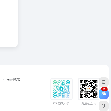
作
收录投稿
28°
扫码加QQ群
关注公众号