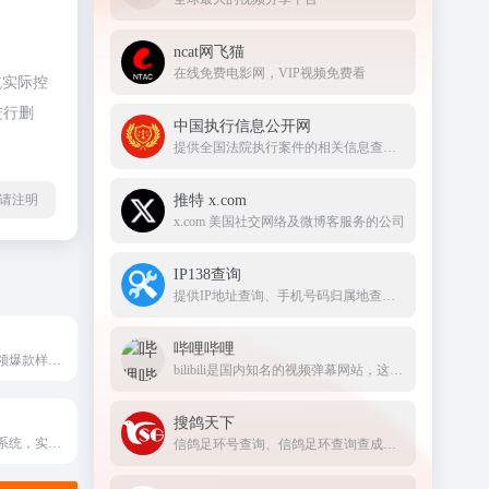
ncat网飞猫
在线免费电影网，VIP视频免费看
航实际控
进行删
中国执行信息公开网
提供全国法院执行案件的相关信息查询服务
l转载请注明
推特 x.com
x.com 美国社交网络及微博客服务的公司
IP138查询
提供IP地址查询、手机号码归属地查询、邮政编码查询及身份证号码验证等服务
哔哩哔哩
上抖老板，免费领爆款样品！网红带货选品，就上抖老板！doulaoban.com/
bilibili是国内知名的视频弹幕网站，这里有及时的动漫新番，活跃的ACG氛围，有创意的Up主。大家可以在这里找到许多欢乐。
搜鸽天下
淘宝客社群采集系统，实时汇总全网淘客优惠卷数据,为淘宝客提供大数据选单服务
信鸽足环号查询、信鸽足环查询查成绩、查信鸽成绩、足环、天落成绩、脚环！