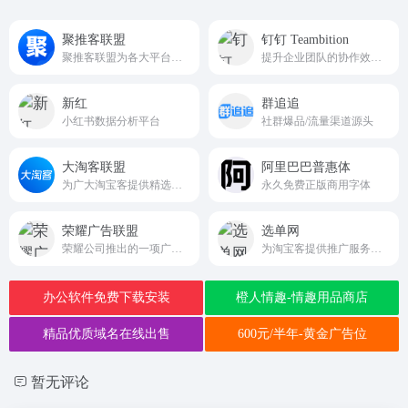
聚推客联盟
钉钉 Teambition
聚推客联盟为各大平台官方授权的工具商和服务商，专注为用户提供免费赚钱的CPS、CPA等推广活动，并支持开放API接口，随时随地推广赚钱，佣金高、结算快，满足用户对淘宝、天猫、京东、拼多多、唯品会、美团、饿了么等衣、食、住、行在内的多平台资源整合需求。
提升企业团队的协作效率和项目管理能力
新红
群追追
小红书数据分析平台
社群爆品/流量渠道源头
大淘客联盟
阿里巴巴普惠体
为广大淘宝客提供精选商品，优质采集群跟推，节省时间及人力成本
永久免费正版商用字体
荣耀广告联盟
选单网
荣耀公司推出的一项广告变现服务，旨在通过智能化、精准化的广告投放方式，帮助开发者和广告主实现高效变现和商业增长
为淘宝客提供推广服务的大数据平台
办公软件免费下载安装
橙人情趣-情趣用品商店
精品优质域名在线出售
600元/半年-黄金广告位
暂无评论