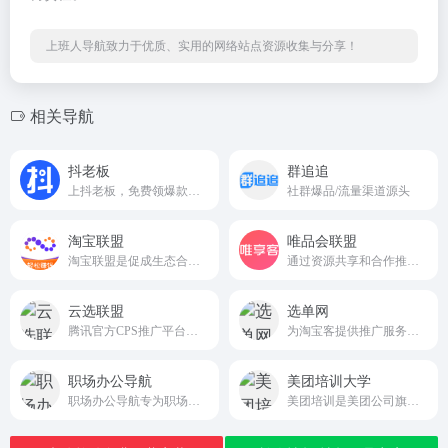
上班人导航致力于优质、实用的网络站点资源收集与分享！
相关导航
抖老板
群追追
上抖老板，免费领爆款样品！网红带货选品，就上抖老板！doulaoban.com/
社群爆品/流量渠道源头
淘宝联盟
唯品会联盟
淘宝联盟是促成生态合作伙伴与广告主生意经营的平台，合作伙伴包含且不仅限于各类流量媒体、内容媒体、社交个人、网红达人、MCN机构、招商服务商、工具服务商、代理机构等。平台优势：零门槛，淘宝账户登录即可推广；零成本，专做商品推荐与分享不囤货不发货；零风险，分享推广轻松学会带来成交拿佣金。
通过资源共享和合作推广，提升平台的影响力和业务增长
云选联盟
选单网
腾讯官方CPS推广平台，汇聚低价高佣的品牌好物，并整合全网流量推广商品，助力商家销量倍增，为推广者带来丰厚收入。
为淘宝客提供推广服务的大数据平台
职场办公导航
美团培训大学
职场办公导航专为职场办公创业者服务。专注于办公资源网站、办公工具、办公系统、问答知识、办公文档、设计素材、网站运营、营销推广等职场办公创业者常用的办公资源。
美团培训是美团公司旗下的生活服务业教育培训及就业服务平台。旨在为生活服务业人才培养提供全周期服务，帮助从业者就业创业，促进行业的数字化转型和高质量发展，合力建设美好生活。