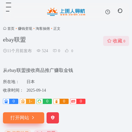
首页
•
赚钱变现
•
淘客抽佣
•
正文
ebay联盟
收藏
0
11个月前发布
524
0
0
从ebay联盟接收商品推广赚取金钱
所在地：
日本
收录时间：
2025-09-14
0
1-
0
0
0
打开网站