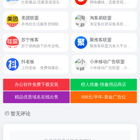
社群爆品/流量渠道源头
网络赚钱，流量变现，专业电商CPS联盟平台
美团联盟
淘客易联盟
本地化生活服务营销联盟平台
淘宝客社群采集系统，实时汇总全网淘客优惠卷数据,为淘宝客提供大数据选单服务
苏宁推客
聚推客联盟
苏宁易购旗下的专业电商推广平台
聚推客联盟为各大平台官方授权的工具商和服务商，专注为用户提供免费赚钱的CPS、CPA等推广活动，并支持开放API接口，随时随地推广赚钱，佣金高、结算快，满足用户对淘宝、天猫、京东、拼多多、唯品会、美团、饿了么等衣、食、住、行在内的多平台资源整合需求。
抖老板
小米移动广告联盟
上抖老板，免费领爆款样品！网红带货选品，就上抖老板！doulaoban.com/
小米移动广告联盟，小米公司为应用开发者提供的流量变现服务平台，开发者可以嵌入广告SDK，通过发布小米推广商的广告获得分成。
办公软件免费下载安装
橙人情趣-情趣用品商店
精品优质域名在线出售
600元/半年-黄金广告位
暂无评论