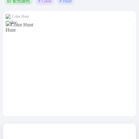
# Color
# Hunt
配色颜色
Color Hunt