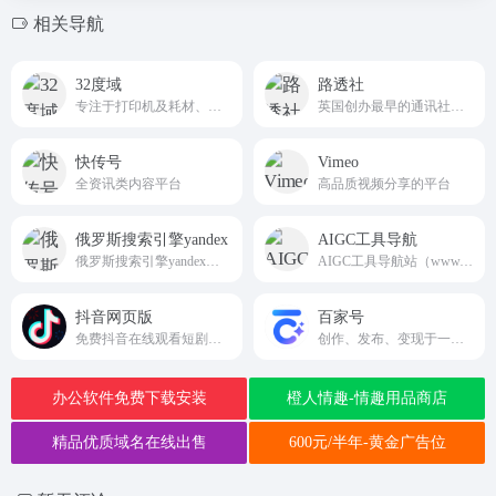
相关导航
32度域
路透社
专注于打印机及耗材、半导体及芯片领域的垂直媒体与服务
英国创办最早的通讯社，也是全球四大通讯社之一
快传号
Vimeo
全资讯类内容平台
高品质视频分享的平台
俄罗斯搜索引擎yandex
AIGC工具导航
俄罗斯搜索引擎yandex入口官网,无需登录网址,直接使用
AIGC工具导航站（www.aigc.cn）简称：AIGC导航，一个全网分类最全，收录最全的生成式人工智能工具导航平台，分类包括AI写作、AI绘画、AI视频、AI办公、AI数字人、AI设计、AI语音、AI音乐、AI论文、AI简历、AI智能体、文本转语音等AI工具。AIGC导航提供一站式AI工具导航服务，帮助用户快速找到能够提升工作效率和创作能力的生产力工具。找AI工具，就上AIGC工具导航！
抖音网页版
百家号
免费抖音在线观看短剧，电影，电视剧，直播，短视频等内容douyin.com
创作、发布、变现于一体的内容创作平台
办公软件免费下载安装
橙人情趣-情趣用品商店
精品优质域名在线出售
600元/半年-黄金广告位