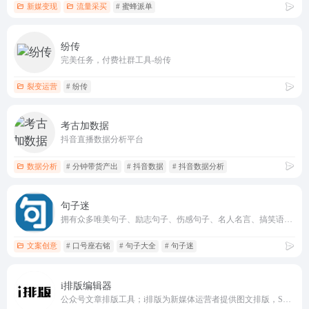
新媒变现
流量采买
# 蜜蜂派单
纷传
完美任务，付费社群工具-纷传
裂变运营
# 纷传
考古加数据
抖音直播数据分析平台
数据分析
# 分钟带货产出
# 抖音数据
# 抖音数据分析
句子迷
拥有众多唯美句子、励志句子、伤感句子、名人名言、搞笑语录、爱情语录、公司口号、团队口号、爱情诗词
文案创意
# 口号座右铭
# 句子大全
# 句子迷
i排版编辑器
公众号文章排版工具；i排版为新媒体运营者提供图文排版，SVG黑科技排版等排版功能；图文排版，就看i排版