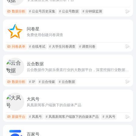
数据分析
# 公众号历史采集
# 公众号数据
# 分钟级监测
问卷星
免费使用创建问卷调查
问卷表单
# 在线考试
# 大学生问卷调查
# 调查问卷
云合数据
云合数据作为娱乐垂直行业的大数据平台，深度挖掘行业数据，并以机器学习为技术基础，建立核心竞争力。 公司推出的基于机器学习的“有效播放”计算，实现了网络点击量去水分，为行业评估影视作品的网络真实播放表现提供了标尺。云合数据践行数据、工具、洞察全面开放合作，致力提升娱乐行业内容生产、营销、变现效率。
数据分析
# IP
# 云合传媒
# 云合数据
大风号
凤凰新闻客户端旗下的自媒体产品
新媒平台
# 凤凰号
# 凤凰新闻客户端旗下的自媒体产品
# 大风号
百家号