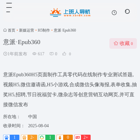
首页
•
新媒运营
•
H5制作
•
意派·Epub360
意派·Epub360
收藏
0
1年前发布
617
0
0
意派Epub360H5页面制作工具零代码在线制作专业测试答题,
视频H5,微信邀请函,H5小游戏,合成微信头像海报,表单收集,抽
奖H5,招聘,节日祝福贺卡,微杂志等创意营销互动网页,并可直
接微信发布
所在地：
中国
收录时间：
2025-08-04
1
2-
1
0
2+