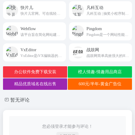
快片儿
凡科互动
快片儿官网。可在线轻松制作H5作品，自动化算法让制作更快更顺滑。
凡科互动 | 抽奖小程序制作平台，提供在线抽奖软件、抽奖网页，海量H5小游戏0元体验，上百种H5营销玩法适用于多种活动场景，1分钟免费创建H5抽奖，一键生成！互动H5营销效果佳，助力于中小企业自主营销。
Webflow
Pingdom
该平台旨在简化网站建设和管理的过程，无需编码或专业的技术知识，即可创建出自定义、响应式和交互性强的网站。
Pingdom是一个网站性能测试和监测工具，可帮助网站管理员和开发人员分析网站的性能和加载速度。由SolarWinds全球领先的IT管理软件和监控服务提供商开发。
VxEditor
战鼓网
VxEditor是iVX编辑器的在线版本，提供了一个可视化的编程环境，方便用户进行低代码/无代码开发。
战鼓网简单高效强大的H5页面、微信海报制作平台
办公软件免费下载安装
橙人情趣-情趣用品商店
精品优质域名在线出售
600元/半年-黄金广告位
暂无评论
您必须登录才能参与评论！