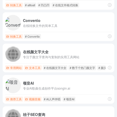
转换工具
# alltoall
# 凹凸凹
# 在线文件格式转换
Convertio
在线转换文件的简单工具
转换工具
# Convertio
在线颜文字大全
专注于颜文字查询与复制的实用工具网站
常用网站
文本工具
# 在线颜文字大全
# 数千个热门颜文字
# 颜文字风格
颂音AI
专业AI歌曲生成创作平台songin.ai
推荐工具
视频音频
# AI人声伴唱
# 颂音AI
桔子SEO查询