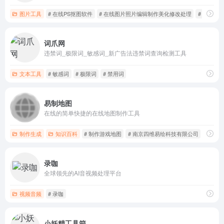
图片工具
# 在线PS抠图软件
# 在线图片照片编辑制作美化修改处理
# 在线拼
词爪网
违禁词_极限词_敏感词_新广告法违禁词查询检测工具
文本工具
# 敏感词
# 极限词
# 禁用词
易制地图
在线的简单快捷的在线地图制作工具
制作生成
知识百科
# 制作游戏地图
# 南京四维易绘科技有限公司
# 易制
录咖
全球领先的AI音视频处理平台
视频音频
# 录咖
小妖精工具箱