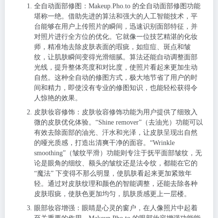
全自动面部修图
：Makeup.Pho.to 的全自动面部修图功能
堪称一绝。借助先进的算法和强大的人工智能技术，平
台能够在用户上传照片的瞬间，迅速识别面部特征，并
对照片进行全方位的优化。它就像一位技艺精湛的化妆
师，精准地去除皮肤表面的瑕疵，如痘痘、斑点和皱
纹，让肌肤瞬间变得光滑细腻。算法还能自动调整面部
光线，提升整体亮度和对比度，使照片看起来更加生动
自然。这种全自动的修图方式，极大地节省了用户的时
间和精力，即使没有专业的修图知识，也能轻松获得令
人惊艳的效果。
皮肤妆容修饰
：皮肤妆容修饰功能为用户提供了细致入
微的皮肤优化体验。“Shine remover”（去油光）功能可以
有效去除面部的油光、汗水和光泽，让皮肤呈现出自然
的哑光质感，打造出清爽干净的面容。“Wrinkle
smoothing”（皱纹平滑）功能则专注于抚平面部皱纹，无
论是眼角的细纹、额头的皱纹还是法令纹，都能在它的
“魔法” 下变得不那么明显，使肌肤看起来更加紧致年
轻。通过对皮肤纹理和颜色的智能调整，还能去除各种
皮肤瑕疵，使肤色更加均匀，肌肤质感更上一层楼。
眼部妆容增强
：眼睛是心灵的窗户，在人像照片中起着