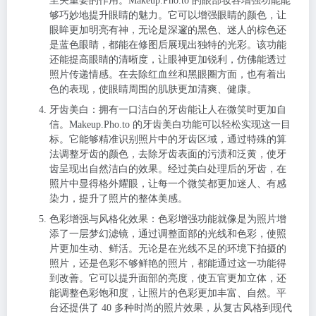
至关重要的作用。Makeup.Pho.to 的眼部妆容增强功能能
够巧妙地提升眼睛的魅力。它可以增强眼睛的颜色，让
眼眸更加明亮有神，无论是深邃的黑色、迷人的棕色还
是蓝色眼睛，都能在修图后展现出独特的光彩。该功能
还能提高眼睛的清晰度，让眼神更加锐利，仿佛能透过
照片传递情感。在去除红血丝和黑眼圈方面，也有着出
色的表现，使眼睛周围的肌肤更加清爽、健康。
牙齿美白
：拥有一口洁白的牙齿能让人在微笑时更加自
信。Makeup.Pho.to 的牙齿美白功能可以轻松实现这一目
标。它能够精准识别照片中的牙齿区域，通过特殊的算
法调整牙齿的颜色，去除牙齿表面的污渍和泛黄，使牙
齿呈现出自然洁白的效果。经过美白处理后的牙齿，在
照片中显得格外耀眼，让每一个微笑都更加迷人、有感
染力，提升了照片的整体美感。
色彩增强与风格化效果
：色彩增强功能就像是为照片增
添了一层梦幻滤镜，通过调整面部的光线和色彩，使照
片更加生动、鲜活。无论是在光线不足的环境下拍摄的
照片，还是色彩不够鲜艳的照片，都能通过这一功能得
到改善。它可以提升面部的亮度，使五官更加立体，还
能调整色彩饱和度，让照片的色彩更加丰富、自然。平
台还提供了 40 多种时尚的照片效果，从复古风格到现代