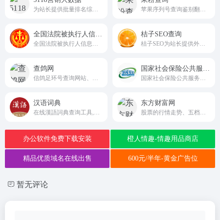
为站长提供批量排名综合信息
苹果序列号查询鉴别翻新机就用果粉查询。
全国法院被执行人信息查询平台
桔子SEO查询
全国法院被执行人信息查询平台
桔子SEO为站长提供外链查询，批量查反链、老域名挖掘、网站建站历史快照记录、网站标题和内容关键字主题密度检测等的SEO站长工具网
查鸽网
国家社会保险公共服务平台
信鸽足环号查询网站、信鸽足环号查询网站、鸽子比赛查询网站
国家社会保险公共服务平台
汉语词典
东方财富网
在线漢語詞典查询工具,康熙字典, 說文解字, 音韻方言, 字源字形, 異體字
股票的行情走势、五档盘口、逐笔交易等实时行情数据
办公软件免费下载安装
橙人情趣-情趣用品商店
精品优质域名在线出售
600元/半年-黄金广告位
暂无评论