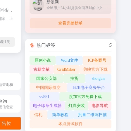
新浪网
全球用户24小时提供全面及时的中文资讯
际控制，
删除，上
查看完整榜单
l转载请注明
热门标签
原创小说
Word文件
ICP备案号
古籍文献
GridMaker
剪映官方下载
国家公安部
拉货
shotgun
提供国内汽油价格查询和柴油价格的查询，每天时时更新，为你提供最新的油价调整信息
中国国际航空
B2B电子商务平台
vv881
度加官方免费下载
查询
电子印章生成器
灯具安装
电影导航
全国社会组织信用信息查询平台
信札
简单教程
批量二维码扫描
金广告位
坏点测试软件