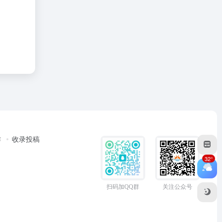
作
收录投稿
32°
扫码加QQ群
关注公众号