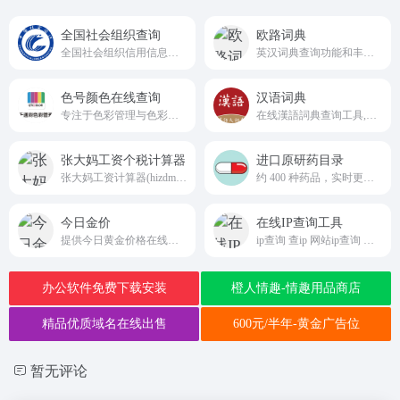
全国社会组织查询
欧路词典
全国社会组织信用信息查询平台
英汉词典查询功能和丰富的例句搜索
色号颜色在线查询
汉语词典
专注于色彩管理与色彩查询的专业线上平台
在线漢語詞典查询工具,康熙字典, 說文解字, 音韻方言, 字源字形, 異體字
张大妈工资个税计算器
进口原研药目录
张大妈工资计算器(hizdm.cn)按照最新的五险一金缴纳比例计算各城市的税后工资收入，帮助您更详细了解五险一金扣税的各比例和金额。
约 400 种药品，实时更新的进口原研药数据库
今日金价
在线IP查询工具
提供今日黄金价格在线查询服务
ip查询 查ip 网站ip查询 同ip网站查询 iP反查域名 iP查域名 同ip域名
办公软件免费下载安装
橙人情趣-情趣用品商店
精品优质域名在线出售
600元/半年-黄金广告位
暂无评论