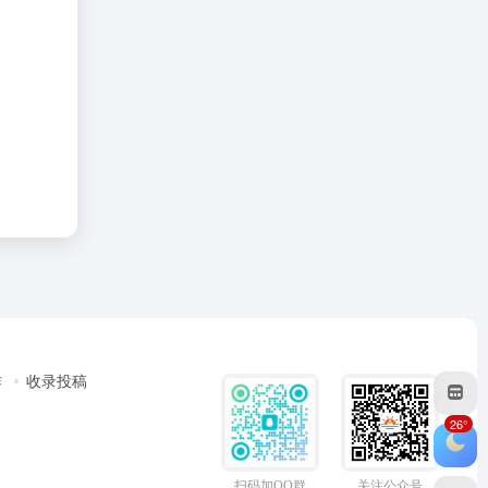
作
收录投稿
26°
扫码加QQ群
关注公众号