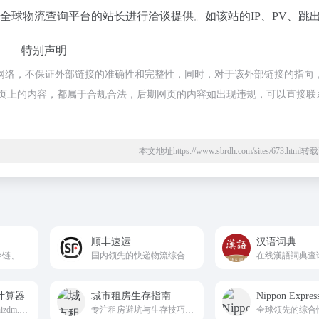
K全球物流查询平台的站长进行洽谈提供。如该站的IP、PV、跳
特别声明
源于网络，不保证外部链接的准确性和完整性，同时，对于该外部链接的指向
时，该网页上的内容，都属于合规合法，后期网页的内容如出现违规，可以直接联
本文地址https://www.sbrdh.com/sites/673.htm
顺丰速运
汉语词典
集公路整车零担、冷链、铁路、航空、仓储业务为一体的现代化综合物流企业
国内领先的快递物流综合服务商、全球第四大快递公司
计算器
城市租房生存指南
Nippon Exp
张大妈工资计算器(hizdm.cn)按照最新的五险一金缴纳比例计算各城市的税后工资收入，帮助您更详细了解五险一金扣税的各比例和金额。
专注租房避坑与生存技巧的免费指南网站