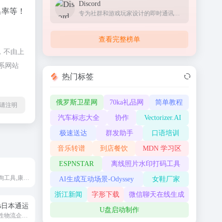
Discord
出率等！
专为社群和游戏玩家设计的即时通讯应用，提供文字、语音和视频聊天功能
查看完整榜单
，不由上
系网站
热门标签
俄罗斯卫星网
70ka礼品网
简单教程
l转载请注明
汽车标志大全
协作
Vectorizer.AI
极速送达
群发助手
口语培训
音乐转谱
到店餐饮
MDN 学习区
ESPNSTAR
离线照片水印打码工具
在线漢語詞典查询工具,康熙字典, 說文解字, 音韻方言, 字源字形, 異體字
AI生成互动场景-Odyssey
女鞋厂家
浙江新闻
字形下载
微信聊天在线生成
ress日本通运
U盘启动制作
全球领先的综合性物流企业，隶属于日本五大综合商社之一的三菱商事集团