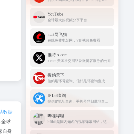
YouTube
全球最大的视频分享平台
ncat网飞猫
在线免费电影网，VIP视频免费看
推特 x.com
x.com 美国社交网络及微博客服务的公司
搜鸽天下
信鸽足环号查询、信鸽足环查询查成绩、查信鸽成绩、足环、天落成绩、脚环！
IP138查询
提供IP地址查询、手机号码归属地查询、邮政编码查询及身份证号码验证等服务
站数据
哔哩哔哩
K全球
bilibili是国内知名的视频弹幕网站，这里有及时的动漫新番，活跃的ACG氛围，有创意的Up主。大家可以在这里找到许多欢乐。
您自身