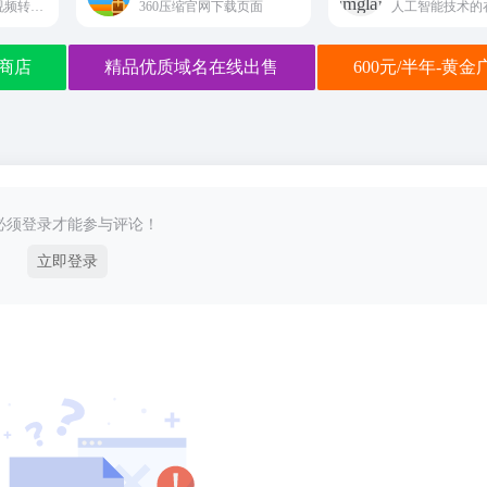
MNGGIFLAB提供视频转换成gif、gif添加文字、图片、gif分解、剪裁、合成、压缩编辑、在线录屏、录屏转换为gif功能
360压缩官网下载页面
商店
精品优质域名在线出售
600元/半年-黄
必须登录才能参与评论！
立即登录