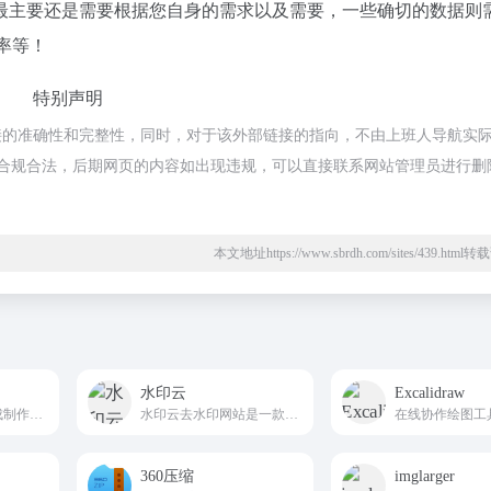
最主要还是需要根据您自身的需求以及需要，一些确切的数据则
率等！
特别声明
接的准确性和完整性，同时，对于该外部链接的指向，不由上班人导航实
，都属于合规合法，后期网页的内容如出现违规，可以直接联系网站管理员进行删
本文地址https://www.sbrdh.com/sites/439.htm
水印云
Excalidraw
免费证件照在线生成制作及换底色工具
水印云去水印网站是一款集视频去水印|图片去水印|在线去水印|在线抠图等多功能去水印软件,解决了广大用户视频图片如何去水印的烦恼。
在线协作绘图工
360压缩
imglarger