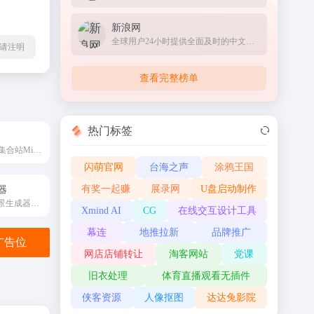
新浪网
全球用户24小时提供全面及时的中文资讯
l转载请注明
查看完整榜单
热门标签
超全在线AI工具集合站MikuTools
闪萌官网
台海之声
涂鸦王国
有奖一起赚
展录网
U盘启动制作
器
免费在线渐变背景生成器，轻松创建和下载漂亮的渐变背景图片。支持自定义颜色、角度和尺寸，可导出多种格式。sbrdh.com
Xmind AI
CG
在线交互设计工具
幕连
地推拉新
品牌推广
金广告位
网店店铺转让
淘客网站
党课
旧衣处理
体育直播观看无插件
侠客资源
人像抠图
达达兔影院