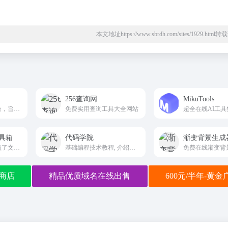
本文地址https://www.sbrdh.com/sites/1929.htm
256查询网
MikuTools
免费在线服务的平台，旨在帮助用户在没有安装特定软件的情况下完成各种任务
免费实用查询工具大全网站
工具箱
代码学院
渐变背景生成
多种实用功能，覆盖了文本处理、图片编辑、AI应用、代码工具、加密解密、计算换算、社交和网络查询等多个领域
基础编程技术教程, 介绍了HTML、CSS、Javascript、Vue、React、Python、Java、Ruby、C、PHP、 MySQL、ASP.NET等编程语言的基础知识
商店
精品优质域名在线出售
600元/半年-黄