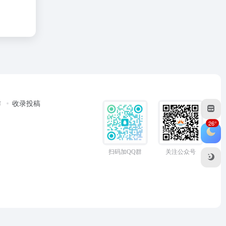
作
收录投稿
26°
扫码加QQ群
关注公众号