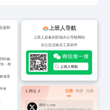
上班人导航
压缩和
上班人必备的职场办公导航网站
办公
生活
娱乐
工具
软件
，同时确
极快，相
转换速度
件体
网址
日榜
周榜
月榜
。
推特 x.com
x.com 美国社交网络及微博客服务的公司