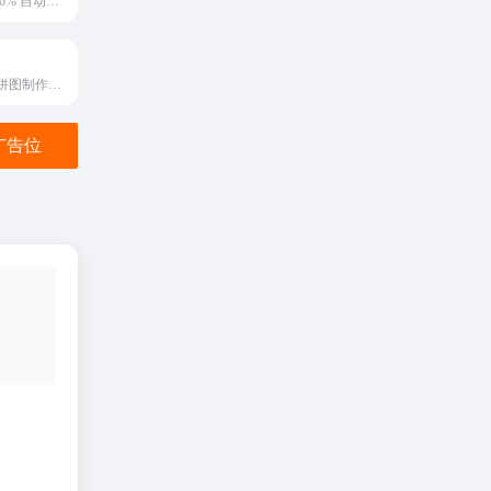
从您的图像中 100% 自动删除背景 — 智能剪切编辑器 — 裁剪、旋转、修复颜色、增加阴影以及反射 — 免费
专注于照片组合拼图制作在线工具，集成三款照片拼图生成器，一款工具搞定所有照片拼接创意可视化需求；懒人图云致力于让照片拼图、照片墙、图标云生成、照片马赛克拼接制作更简单。
金广告位