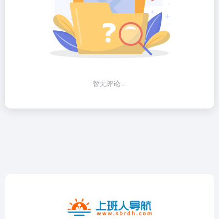
暂无评论...