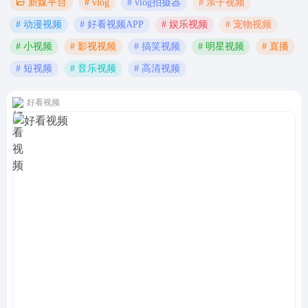
# vlog
# vlog拍摄器
# 亲子视频
新媒平台
# 动漫视频
# 好看视频APP
# 娱乐视频
# 宠物视频
# 小视频
# 影视视频
# 搞笑视频
# 明星视频
# 直播
# 短视频
# 音乐视频
# 高清视频
好看视频