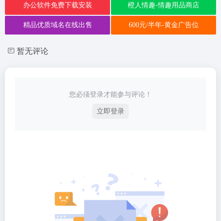
办公软件免费下载安装
橙人情趣-情趣用品商店
精品优质域名在线出售
600元/半年-黄金广告位
暂无评论
您必须登录才能参与评论！
立即登录