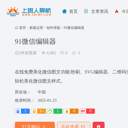
首页
文章资讯
今
首页
•
新媒运营
•
创作排版
•
91微信编辑器
91微信编辑器
2年前更新
4,083
0
0
在线免费美化微信图文功能:秒刷、SVG编辑器、二维码生
轻松美化微信图文样式。
所在地：
中国
收录时间：
2025-01-23
1
1-
1
0
0
打开网站
手机查看