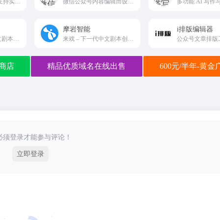
在线编辑排版工具,支持实时手机预览、一键同步排版
微信公众号内容编辑而设计的在线工具
）
摩岩智能
i排版编辑器
专业高效安全的中文剧本在线创作。从此让剧本创作变得简单！
来戏 – 下一代中文剧本创作应用
商店
精品优质域名在线出售
600元/半年-黄
必须登录才能参与评论！
立即登录