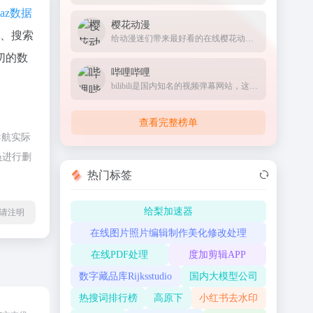
naz数据
樱花动漫
度、搜索
给动漫迷们带来最好看的在线樱花动漫站
切的数
哔哩哔哩
bilibili是国内知名的视频弹幕网站，这里有及时的动漫新番，活跃的ACG氛围，有创意的Up主。大家可以在这里找到许多欢乐。
查看完整榜单
导航实际
员进行删
热门标签
给梨加速器
l转载请注明
在线图片照片编辑制作美化修改处理
在线PDF处理
度加剪辑APP
数字藏品库Rijksstudio
国内大模型公司
热搜词排行榜
高原下
小红书去水印