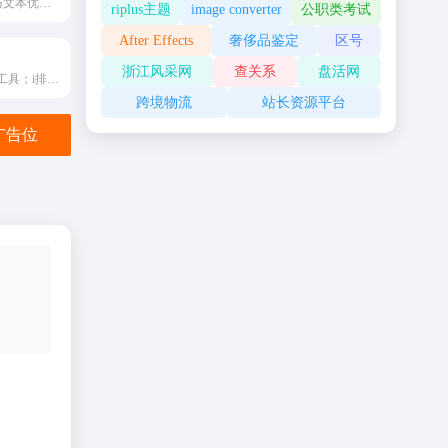
多功能 AI 写作与文本优化平台
riplus主题
image converter
公职类考试
After Effects
奢侈品鉴定
区号
浙江风采网
查关系
盘活网
公众号文章排版工具；i排版为新媒体运营者提供图文排版，SVG黑科技排版等排版功能；图文排版，就看i排版
跨境物流
站长资源平台
金广告位