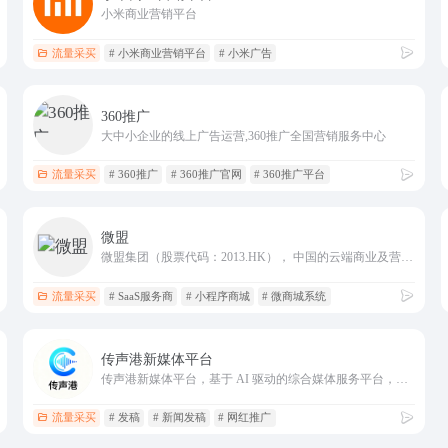
小米商业营销平台
流量采买
# 小米商业营销平台
# 小米广告
360推广
大中小企业的线上广告运营,360推广全国营销服务中心
流量采买
# 360推广
# 360推广官网
# 360推广平台
微盟
微盟集团（股票代码：2013.HK）， 中国的云端商业及营销解决方案提供商，致力于为商家提供去中心化的数字化转型SaaS产品及全链路增长服务，助力商家经营可持续增长。
流量采买
# SaaS服务商
# 小程序商城
# 微商城系统
传声港新媒体平台
传声港新媒体平台，基于 AI 驱动的综合媒体服务平台，整合新闻媒体资源、网红博主，为企业提供 “媒体发稿 + 自媒体宣发 + 效果监测” 一站式服务，解决企业品牌传播、产品推广及内容运营需求。你的声音，我来传递---传声港。
流量采买
# 发稿
# 新闻发稿
# 网红推广