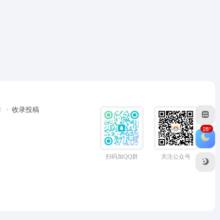
作
收录投稿
28°
扫码加QQ群
关注公众号