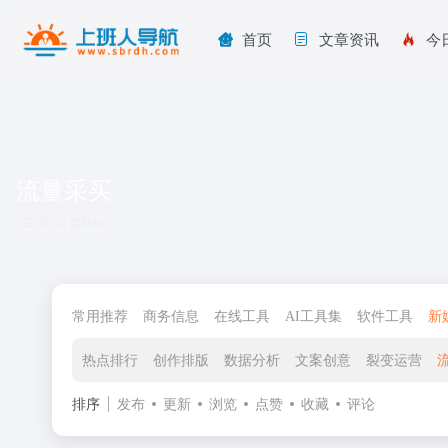
首页
文章资讯
今
流量采买
共 32 篇网址
常用推荐
商务信息
在线工具
AI工具集
软件工具
新
热点排行
创作排版
数据分析
文案创意
裂变运营
排序
发布
更新
浏览
点赞
收藏
评论