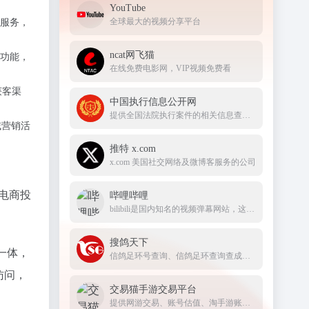
YouTube
全球最大的视频分享平台
服务，
ncat网飞猫
功能，
在线免费电影网，VIP视频免费看
获客渠
中国执行信息公开网
提供全国法院执行案件的相关信息查询服务
域营销活
推特 x.com
x.com 美国社交网络及微博客服务的公司
电商投
哔哩哔哩
bilibili是国内知名的视频弹幕网站，这里有及时的动漫新番，活跃的ACG氛围，有创意的Up主。大家可以在这里找到许多欢乐。
搜鸽天下
一体，
信鸽足环号查询、信鸽足环查询查成绩、查信鸽成绩、足环、天落成绩、脚环！
访问，
交易猫手游交易平台
提供网游交易、账号估值、淘手游账号、装备道具交易、买号卖号、游戏代练、苹果代充值、游戏充值、首充号等服务，手游交易就上交易猫官网