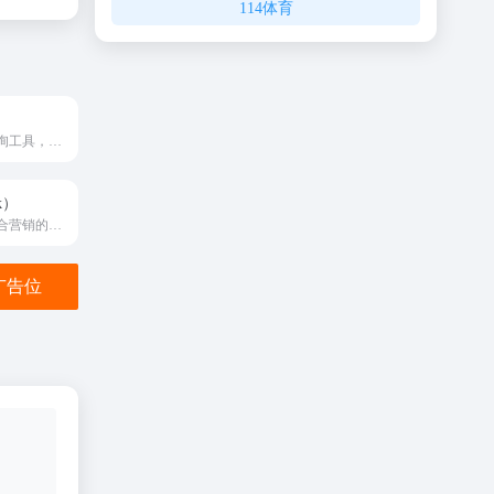
114体育
收视数据实时查询工具，实时收视率查询工具
k）
专注于短视频整合营销的平台
金广告位