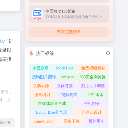
中国移动139邮箱
139邮箱是中国移动提供的电子邮件业务，以手机号@139.com作为邮箱地址，来邮短信及时提醒,同时提供WEB、WAP、短彩信、APP等多种方式，随时随地收发邮件
查看完整榜单
据
"进
收录以
热门标签
需要找
水星剧场
StockTune
免费视频素材
搜狗图片翻译
weiyun
360安全浏览器
互动大师
立体背景
图片尺寸调整
际控制，
漫画培训
视频测试
PPT水印
除，上
自媒体语音合成
手机跑分
Ballon Bleu蓝气球
无码UI设计
GameCreator
图集下载
预约用车
l转载请注明