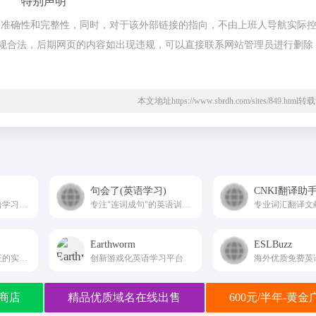
特别声明
的准确性和完整性，同时，对于该外部链接的指向，不由上班人导航实际
都属于合规合法，后期网页的内容如出现违规，可以直接联系网站管理员进行删除
本文地址https://www.sbrdh.com/sites/849.htm
句会了(英语学习)
CNKI翻译助
田间小站是高级英语学习网站
专注"连词成句"的英语训练平台。通过单词→短语→整句的渐进路径，融入 i+1 难度递进机制与 AI 句子拆分、即时纠错、游戏化激励等功能，逐步将"会词"转化为"会句"。
Earthworm
ESLBuzz
专注于英语发音矫正的实用工具网站。
创新游戏化英语学习平台
海外优质免费英
商店
精品优质域名在线出售
600元/半年-黄