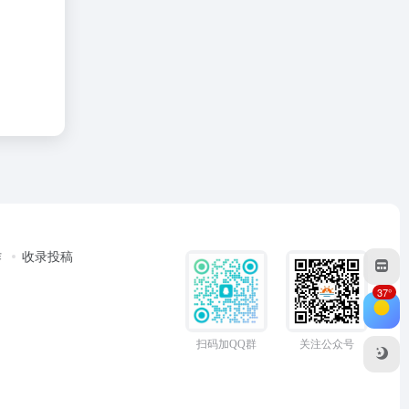
作
收录投稿
37°
扫码加QQ群
关注公众号