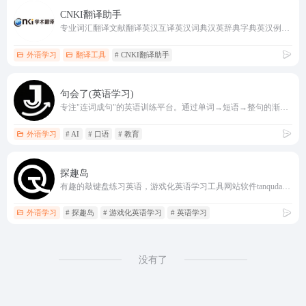
CNKI翻译助手
专业词汇翻译文献翻译英汉互译英汉词典汉英辞典字典英汉例句专业词汇科技术语翻译等免费翻译服务
外语学习
翻译工具
# CNKI翻译助手
句会了(英语学习)
专注"连词成句"的英语训练平台。通过单词→短语→整句的渐进路径，融入 i+1 难度递进机制与 AI 句子拆分、即时纠错、游戏化激励等功能，逐步将"会词"转化为"会句"。
外语学习
# AI
# 口语
# 教育
探趣岛
有趣的敲键盘练习英语，游戏化英语学习工具网站软件tanqudao.com
外语学习
# 探趣岛
# 游戏化英语学习
# 英语学习
没有了