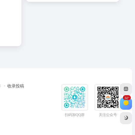
作
收录投稿
32°
扫码加QQ群
关注公众号