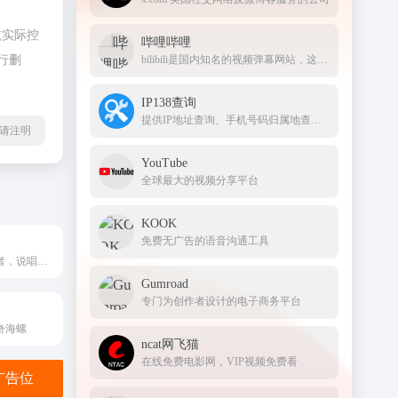
航实际控
哔哩哔哩
行删
bilibili是国内知名的视频弹幕网站，这里有及时的动漫新番，活跃的ACG氛围，有创意的Up主。大家可以在这里找到许多欢乐。
IP138查询
提供IP地址查询、手机号码归属地查询、邮政编码查询及身份证号码验证等服务
l转载请注明
YouTube
全球最大的视频分享平台
KOOK
免费无广告的语音沟通工具
AZRhymes 作词者，说唱歌手和诗人的押韵词典
Gumroad
专门为创作者设计的电子商务平台
神奇海螺
ncat网飞猫
在线免费电影网，VIP视频免费看
金广告位