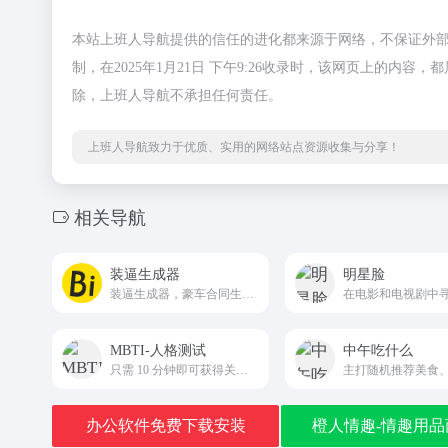
本站上班人导航提供的信任的进化都来源于网络，不保证外
制，在2025年1月21日 下午9:26收录时，该网页上的
除，上班人导航不承担任何责任。
上班人导航致力于优质、实用的网络站点资源收集与分享！
相关导航
装逼生成器
明星脸
装逼生成器，豪车合同生成器，装逼助手，装逼整蛊生成器，在线装逼制图，秃头生成器，猪八戒生成器，搞笑图片和炫耀图片一键制作平台
MBTI-人格测试
中午吃什么
只需 10 分钟即可获得关于您是谁以及您为什么以这种方式做事的“异常准确”描述。
办公软件免费下载安装
橙人情趣-情趣用品