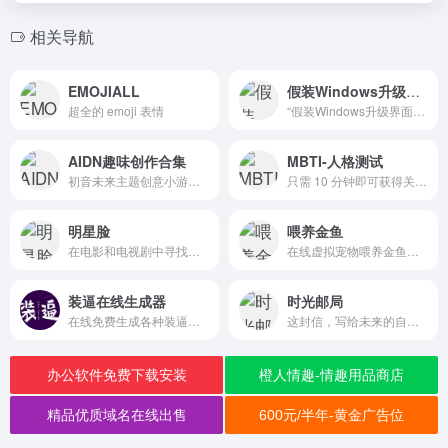
相关导航
EMOJIALL
假装Windows升级界面
超全的 emoji 表情
“假装Windows升级界面”是一个有趣的网站，名为“FakeUpdate”，它能够模拟各种操作系统的系统升级界面
AIDN趣味创作合集
MBTI-人格测试
初音未来主题创意小游戏与互动工具合集站aidn.jp
只需 10 分钟即可获得关于您是谁以及您为什么以这种方式做事的“异常准确”描述。
明星脸
喂养金鱼
在电影和电视剧中寻找你的明星脸
在线虚拟宠物喂养金鱼互动平台
装逼在线生成器
时光邮局
在线免费生成各种装逼图片
这封信，写给未来的自己，问问当初的梦想是否还在坚持；这封信，写给未来的爱人，让他/她看到你十年不变的爱恋。
办公软件免费下载安装
橙人情趣-情趣用品商店
精品优质域名在线出售
600元/半年-黄金广告位