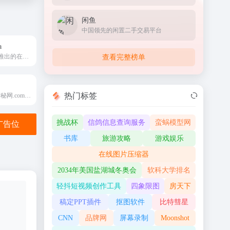
闲鱼
中国领先的闲置二手交易平台
a
神奇海螺试验场推出的在线图片赛博做旧工具
查看完整榜单
热门标签
神秘网（www.神秘网.com）汇集灵异事件、真实鬼故事、外星人图片、UFO图片、中国UFO事件、科幻故事、奇人怪事、怪病、野史、考古、奇闻网、趣事网、神秘论坛、神秘网、未解之谜、神秘事件、超自然现象等内容。
挑战杯
信鸽信息查询服务
蛮蜗模型网
金广告位
书库
旅游攻略
游戏娱乐
在线图片压缩器
2034年美国盐湖城冬奥会
软科大学排名
轻抖短视频创作工具
四象限图
房天下
稿定PPT插件
抠图软件
比特彗星
CNN
品牌网
屏幕录制
Moonshot