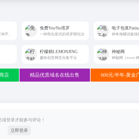
免费Yes/No塔罗
电子包浆Patin
专业星座生肖运势查询平台shenpowang.com
一种简化形式的塔罗牌玩法
柠檬精LEMONJING
神秘网
趣味创意网页合集平台
商店
精品优质域名在线出售
600元/半年-黄
必须登录才能参与评论！
立即登录