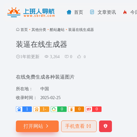
首页
文章资讯
今
首页
•
其他分类
•
酷站趣站
•
装逼在线生成器
装逼在线生成器
1年前更新
3,264
0
0
在线免费生成各种装逼图片
所在地：
中国
收录时间：
2025-02-25
1
1-
0
0
0
打开网站
手机查看