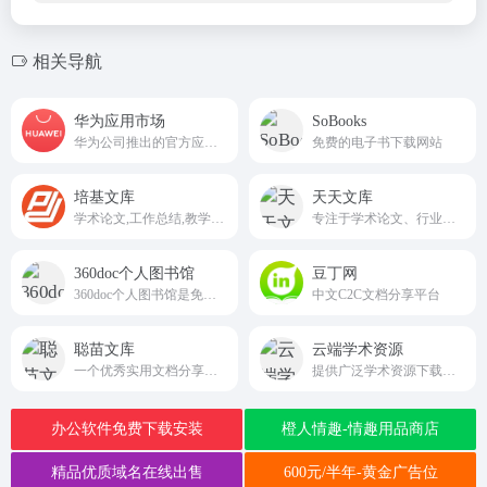
相关导航
华为应用市场
SoBooks
华为公司推出的官方应用分发平台
免费的电子书下载网站
培基文库
天天文库
学术论文,工作总结,教学课件,PPT模板,企业办公,策划方案等电子文档分享和自由交易的平台
专注于学术论文、行业资料、工程资料、应用文档、教育资料、PPT等资源文档
360doc个人图书馆
豆丁网
360doc个人图书馆是免费的知识管理与分享平台，注册后即可拥有自己的个人图书馆，一键保存你在微信、各网站看到的好文章，传承分享你的阅读创作历程，支持电脑、iPad和手机多屏同步阅读和管理。
中文C2C文档分享平台
聪苗文库
云端学术资源
一个优秀实用文档分享平台
提供广泛学术资源下载的平台，支持在中国知网、万方数据、维普资讯等八大文献资源库免费下载论文、专利等学术资料
办公软件免费下载安装
橙人情趣-情趣用品商店
精品优质域名在线出售
600元/半年-黄金广告位