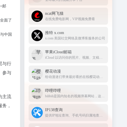
+邮
ncat网飞猫
在线免费电影网，VIP视频免费看
全面了
推特 x.com
与中国
x.com 美国社交网络及微博客服务的公司
苹果iCloud邮箱
iCloud 以访问你的照片、视频、文稿、备忘录、通讯录及更多内容。要开始使用 Apple 服务，请使用你的 Apple ID 或创建新的帐户
层与行
樱花动漫
、参与
给动漫迷们带来最好看的在线樱花动漫站
哔哩哔哩
为主流
bilibili是国内知名的视频弹幕网站，这里有及时的动漫新番，活跃的ACG氛围，有创意的Up主。大家可以在这里找到许多欢乐。
服务，
IP138查询
提供IP地址查询、手机号码归属地查询、邮政编码查询及身份证号码验证等服务