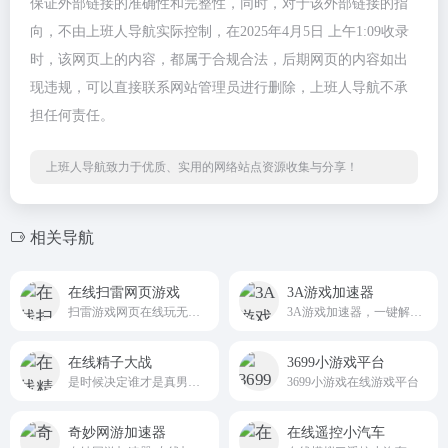
保证外部链接的准确性和完整性，同时，对于该外部链接的指
向，不由上班人导航实际控制，在2025年4月5日 上午1:09收录
时，该网页上的内容，都属于合规合法，后期网页的内容如出
现违规，可以直接联系网站管理员进行删除，上班人导航不承
担任何责任。
上班人导航致力于优质、实用的网络站点资源收集与分享！
相关导航
在线扫雷网页游戏
3A游戏加速器
扫雷游戏网页在线玩无需登录
3A游戏加速器，一键解决游戏网络卡顿、延迟、丢包、加载缓慢等问题。免费加速绝地求生、steam、APEX、GTA5、英雄联盟等数千款款海外游戏。3A品质，极致加速。
在线精子大战
3699小游戏平台
是时候决定谁才是真男人了！
3699小游戏在线游戏平台
奇妙网游加速器
在线遥控小汽车