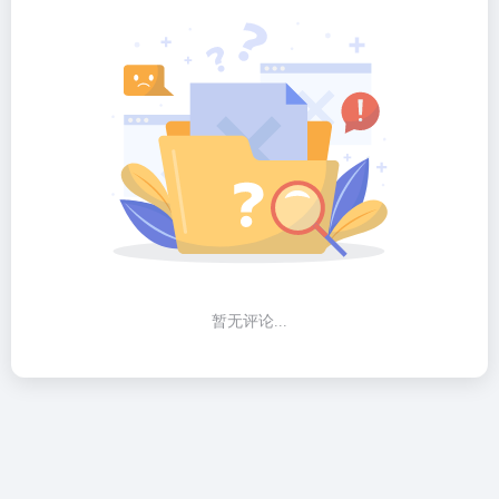
暂无评论...