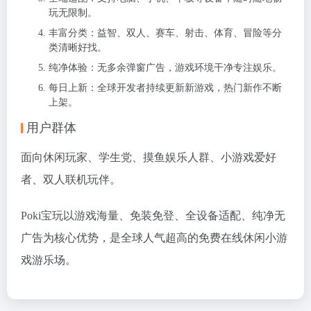
玩无限制。
丰富分类：益智、双人、赛车、射击、体育、冒险等分
类清晰好找。
纯净体验：无多余弹窗广告，游戏环境干净专注娱乐。
每日上新：全球开发者持续更新新游戏，热门新作不断
上架。
用户群体
面向休闲玩家、学生党、摸鱼娱乐人群、小游戏爱好
者、双人联机玩伴。
Poki宝玩以游戏海量、免装免登、全设备适配、纯净无
广告为核心优势，是全球人气超高的免费在线休闲小游
戏游乐场。