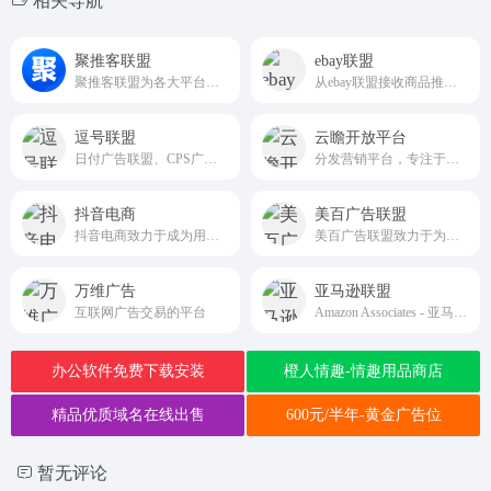
相关导航
聚推客联盟
ebay联盟
聚推客联盟为各大平台官方授权的工具商和服务商，专注为用户提供免费赚钱的CPS、CPA等推广活动，并支持开放API接口，随时随地推广赚钱，佣金高、结算快，满足用户对淘宝、天猫、京东、拼多多、唯品会、美团、饿了么等衣、食、住、行在内的多平台资源整合需求。
从ebay联盟接收商品推广赚取金钱
逗号联盟
云瞻开放平台
日付广告联盟、CPS广告联盟、日付联盟、CPS联盟、CPA广告联盟、CPA联盟等服务平台
分发营销平台，专注于本地生活吃喝玩乐购全场景私域流量营销推广服务
抖音电商
美百广告联盟
抖音电商致力于成为用户发现并获得优价好物的首选平台
美百广告联盟致力于为广告主和流量主搭建一个高效、便捷的广告交易平台。通过直接对接DSP平台，采用实时竞价模式，帮助流量主实现广告资源的最大化利用，同时为广告主提供精准、高效的广告投放服务
万维广告
亚马逊联盟
互联网广告交易的平台
Amazon Associates - 亚马逊的联盟营销计划
办公软件免费下载安装
橙人情趣-情趣用品商店
精品优质域名在线出售
600元/半年-黄金广告位
暂无评论