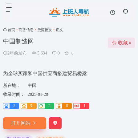
首页
•
商务信息
•
货源批发
•
正文
中国制造网
收藏
0
2年前发布
5,634
0
0
为全球买家和中国供应商搭建贸易桥梁
所在地：
中国
收录时间：
2025-01-20
2
3-
2
0
1
打开网站