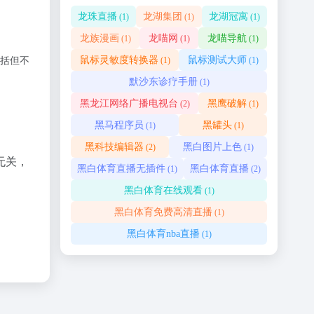
龙珠直播
龙湖集团
龙湖冠寓
(1)
(1)
(1)
龙族漫画
龙喵网
龙喵导航
(1)
(1)
(1)
鼠标灵敏度转换器
鼠标测试大师
(1)
(1)
括但不
默沙东诊疗手册
(1)
黑龙江网络广播电视台
黑鹰破解
(2)
(1)
黑马程序员
黑罐头
(1)
(1)
黑科技编辑器
黑白图片上色
(2)
(1)
无关，
黑白体育直播无插件
黑白体育直播
(1)
(2)
黑白体育在线观看
(1)
黑白体育免费高清直播
(1)
黑白体育nba直播
(1)