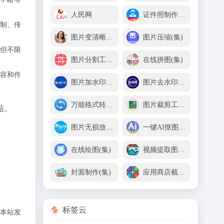
人民网
证件照制作(集)
制、传
图片变清晰(集)
图片压缩(集)
但不限
图片分割工具(集)
在线拼图(集)
容和作
图片加水印(集)
图片去水印/杂物(集)
万能格式转换(集)
图片裁剪工具(集)
站。
图片无损放大(集)
一键AI抠图(集)
在线绘图(集)
视频提取图片(集)
封面制作(集)
应用商店截图(集)
标签云
本站发