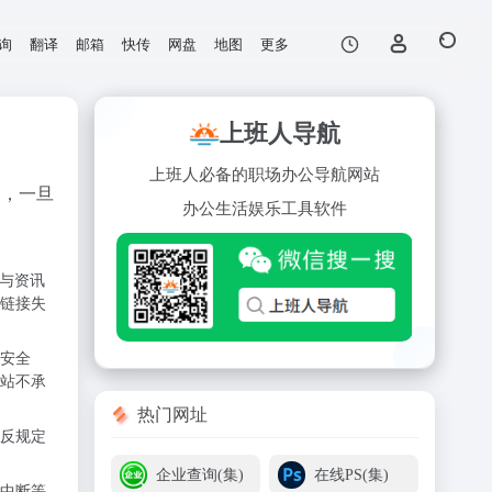
询
翻译
邮箱
快传
网盘
地图
更多
上班人导航
上班人必备的职场办公导航网站
务，一旦
办公
生活
娱乐
工具
软件
与资讯
链接失
安全
站不承
热门网址
反规定
企业查询(集)
在线PS(集)
中断等