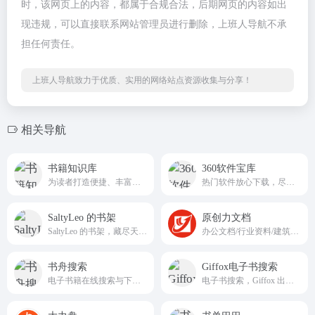
时，该网页上的内容，都属于合规合法，后期网页的内容如出
现违规，可以直接联系网站管理员进行删除，上班人导航不承
担任何责任。
上班人导航致力于优质、实用的网络站点资源收集与分享！
相关导航
书籍知识库
360软件宝库
为读者打造便捷、丰富的在线阅读和知识获取平台
热门软件放心下载，尽在360软件宝库！
SaltyLeo 的书架
原创力文档
SaltyLeo 的书架，藏尽天下好书。电子书下载, EPUB电子书, AZW3电子书, MOBI电子书, KINDLE电子书, PDF电子书sbrdh
办公文档/行业资料/建筑施工/教育学习/标准规范/工作总结等资料下载
书舟搜索
Giffox电子书搜索
电子书籍在线搜索与下载服务
电子书搜索，Giffox 出品!在这里发现更多开放存取的好书.尊重版权，请勿使用和传播盗版书籍。