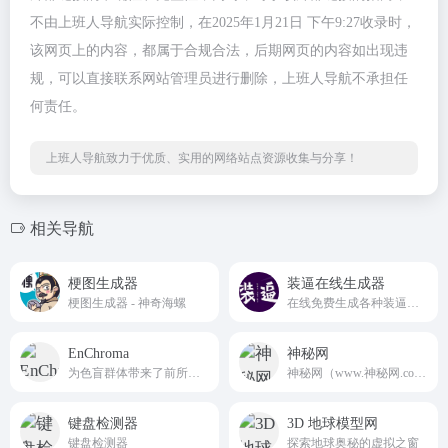
不由上班人导航实际控制，在2025年1月21日 下午9:27收录时，
该网页上的内容，都属于合规合法，后期网页的内容如出现违
规，可以直接联系网站管理员进行删除，上班人导航不承担任
何责任。
上班人导航致力于优质、实用的网络站点资源收集与分享！
相关导航
梗图生成器
装逼在线生成器
梗图生成器 - 神奇海螺
在线免费生成各种装逼图片
EnChroma
神秘网
为色盲群体带来了前所未有的希望与改变，在色盲矫正技术研发、产品推广与用户支持等方面占据着重要地位。
神秘网（www.神秘网.com）汇集灵异事件、真实鬼故事、外星人图片、UFO图片、中国UFO事件、科幻故事、奇人怪事、怪病、野史、考古、奇闻网、趣事网、神秘论坛、神秘网、未解之谜、神秘事件、超自然现象等内容。
键盘检测器
3D 地球模型网
键盘检测器
探索地球奥秘的虚拟之窗