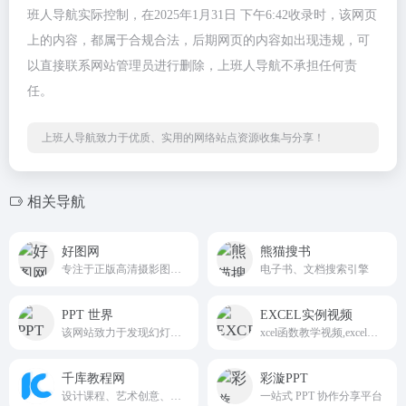
班人导航实际控制，在2025年1月31日 下午6:42收录时，该网页
上的内容，都属于合规合法，后期网页的内容如出现违规，可
以直接联系网站管理员进行删除，上班人导航不承担任何责
任。
上班人导航致力于优质、实用的网络站点资源收集与分享！
相关导航
好图网
熊猫搜书
专注于正版高清摄影图片素材免费下载的图库作品网站
电子书、文档搜索引擎
PPT 世界
EXCEL实例视频
该网站致力于发现幻灯的力量，为 Z 世代职场人提供 “智办公” 解决方案
xcel函数教学视频,excel操作技巧,excel视频教学,excel咨询服务,excel案例下载,excel教学-EXCEL帮帮你,专注于EXCEL短视频教学,以实例为导向,每一个视频都是一个具体案
千库教程网
彩漩PPT
设计课程、艺术创意、摄影技巧、
一站式 PPT 协作分享平台