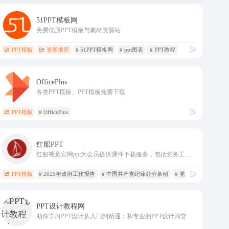
51PPT模板网
免费优质PPT模板与素材资源站
PPT模板
资源推荐
# 51PPT模板网
# ppt图表
# PPT教程
OfficePlus
各类PPT模板、PPT模板免费下载
PPT模板
# OfficePlus
红船PPT
红船视觉官网ppt为会员提供课件下载服务，包括党务工作、廉政党课、红色故事、法制教育、党建团建等主题，为支部书记讲党课提供ppt课件和专题党课材料。
PPT模板
# 2025年政府工作报告
# 中国共产党纪律处分条例
# 党课讲稿
PPT设计教程网
助你学习PPT设计从入门到精通；和专业的PPT设计师交流，