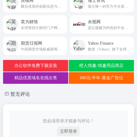
虎嗅网
瑞士资讯
聚合优质的创新信息与人群，捕获精选|深度|犀利的商业科技资讯
瑞士唯一的官方中文新闻媒体
英为财情
央视网
全球第四大财经门户网站Investing.com的中文官方平台
是以视频为特色的中央重点新闻网站
期货日报网
Yahoo Finance
中国期货市场权威新闻中心与信息枢纽
雅虎（Yahoo）旗下全球领先的综合性财经信息与服务平台
办公软件免费下载安装
橙人情趣-情趣用品商店
精品优质域名在线出售
600元/半年-黄金广告位
暂无评论
您必须登录才能参与评论！
立即登录