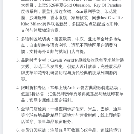
大类目，上架SS26春夏Gold Obsession、Ray Of Paradise
度假系列，覆盖礼服连衣裙、Roar系列手袋、印花鞋
履、沙滩服饰、香水眼镜、家居软装，同步Just Cavalli ×
Kiko Milano跨界联名新品，多国家站点适配当地币种、
支付与跨境物流方案。
多语种区域切换：覆盖欧美、中东、亚太等全球多地站
点，自由切换多语言浏览，适配不同地区用户消费习
惯，支持海外直邮与就近门店自提。
品牌时尚专栏：Cavalli World专题板块收录每季米兰时装
大秀、印花工艺发展史、创始人设计故事，完整展示品
牌皮革印花专利研发历程与历代经典豹纹系列溯源内
容。
限时折扣专区：常年上线Archive复古典藏款特惠活动，
低至2折起售，汇集品牌历年秀场典藏孤品与绝版印花单
品，官网专属线上限定福利。
全球门店检索：一键查询佛罗伦萨、米兰、巴黎、迪拜
等全球各地品牌精品门店地址与营业时间，线上预约到
店试穿、限量单品预留服务。
会员订阅权益：注册账号可收藏心仪单品、追踪跨境订