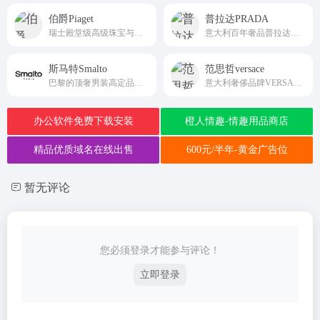
伯爵Piaget
普拉达PRADA
瑞士殿堂级高级珠宝与腕表品牌伯爵大中华区官方中文直营平台Piaget
意大利百年奢品普拉达大中华区唯一中文官方线上商城PRADA
斯马特Smalto
范思哲versace
巴黎的顶奢男装高定品牌全球官网Smalto
意大利奢侈品牌VERSACE大中华区唯一中文官方网站versace
办公软件免费下载安装
橙人情趣-情趣用品商店
精品优质域名在线出售
600元/半年-黄金广告位
暂无评论
您必须登录才能参与评论！
立即登录