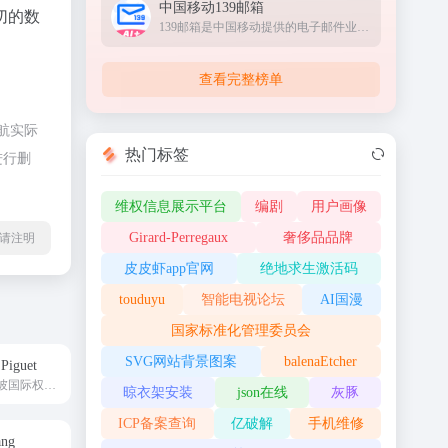
中国移动139邮箱
切的数
139邮箱是中国移动提供的电子邮件业务，以手机号@139.com作为邮箱地址，来邮短信及时提醒,同时提供WEB、WAP、短彩信、APP等多种方式，随时随地收发邮件
查看完整榜单
航实际
热门标签
进行删
维权信息展示平台
编剧
用户画像
Girard-Perregaux
奢侈品品牌
l转载请注明
皮皮虾app官网
绝地求生激活码
touduyu
智能电视论坛
AI国漫
国家标准化管理委员会
SVG网站背景图案
balenaEtcher
Piguet
瑞士顶级制表爱彼国际权威线上平台Audemars Piguet
晾衣架安装
json在线
灰豚
ICP备案查询
亿破解
手机维修
ng