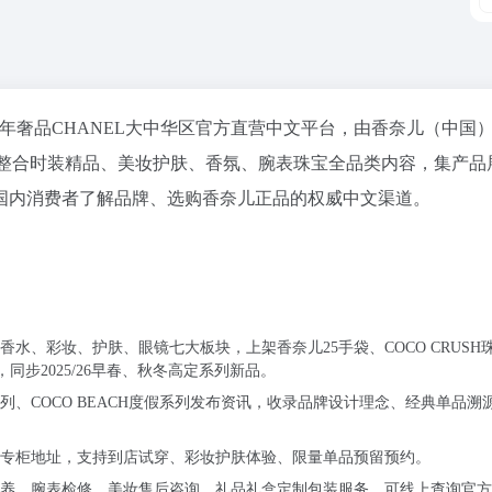
法国百年奢品CHANEL大中华区官方直营中文平台，由香奈儿（中国
美学，整合时装精品、美妆护肤、香氛、腕表珠宝全品类内容，集产品
国内消费者了解品牌、选购香奈儿正品的权威中文渠道。
水、彩妆、护肤、眼镜七大板块，上架香奈儿25手袋、COCO CRUSH
，同步2025/26早春、秋冬高定系列新品。
、COCO BEACH度假系列发布资讯，收录品牌设计理念、经典单品溯
专柜地址，支持到店试穿、彩妆护肤体验、限量单品预留预约。
养、腕表检修、美妆售后咨询、礼品礼盒定制包装服务，可线上查询官方