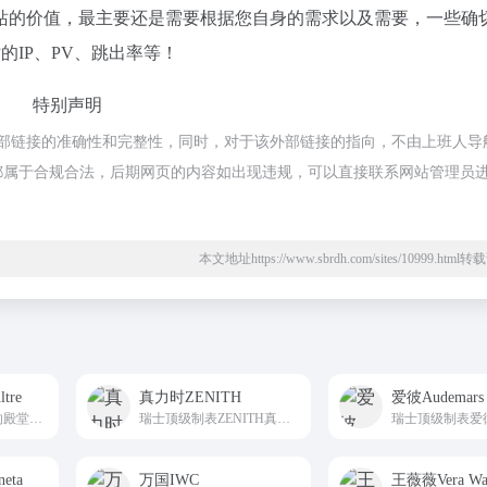
站的价值，最主要还是需要根据您自身的需求以及需要，一些确
的IP、PV、跳出率等！
特别声明
证外部链接的准确性和完整性，同时，对于该外部链接的指向，不由上班人导
内容，都属于合规合法，后期网页的内容如出现违规，可以直接联系网站管理员
本文地址https://www.sbrdh.com/sites/10999.htm
tre
真力时ZENITH
爱彼Audemars 
瑞士汝山谷勒桑捷的殿堂级高级制表积家国际权威线上平台Jaeger-LeCoultre
瑞士顶级制表ZENITH真力时国际全域权威线上平台
eta
万国IWC
王薇薇Vera Wa