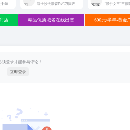
意大利顶奢葆蝶家大中华区官方中文直营平台Bottega Veneta
瑞士沙夫豪森IWC万国表大中华区唯一中文直营平台
商店
精品优质域名在线出售
600元/半年-黄
必须登录才能参与评论！
立即登录