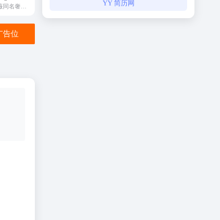
YY 简历网
“婚纱女王”王薇薇同名奢品品牌国际旗舰站点
金广告位