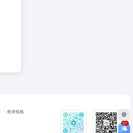
作
收录投稿
27°