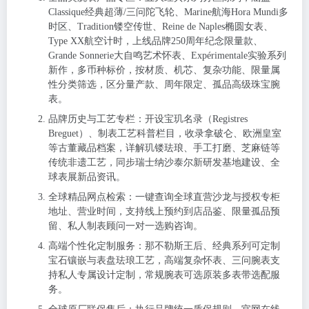
Classique经典超薄/三问陀飞轮、Marine航海Hora Mundi多
时区、Tradition镂空传世、Reine de Naples椭圆女表、
Type XX航空计时，上线品牌250周年纪念限量款、
Grande Sonnerie大自鸣艺术怀表、Expérimentale实验系列
新作，多币种标价，按材质、机芯、复杂功能、限量属
性分类筛选，区分量产款、周年限定、孤品高级珠宝腕
表。
品牌历史与工艺专栏：开设宝玑名录（Registres
Breguet）、制表工艺科普栏目，收录拿破仑、欧洲皇室
等古董藏品档案，详解玑镂珐琅、手工打磨、芝麻链等
传统非遗工艺，同步瑞士纳沙泰尔新研发基地建设、全
球表展新品资讯。
全球精品网点检索：一键查询全球直营沙龙与授权专柜
地址、营业时间，支持线上预约到店品鉴、限量孤品预
留、私人制表顾问一对一选购咨询。
高端个性化定制服务：那不勒斯王后、经典系列可定制
宝石镶嵌与表盘珐琅工艺，高端复杂怀表、三问腕表支
持私人专属设计定制，常规腕表可选原装多表带选配服
务。