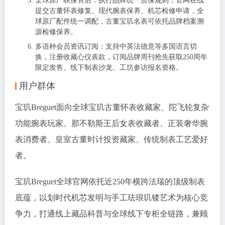
全球原厂联保售后：执行品牌统一质保规则，官网在线
提交古董怀表修复、现代腕表保养、机芯检修申请，全
球原厂配件统一调配，古董宝玑名表可依托品牌档案溯
源检修保养。
多语种会员资讯订阅：支持中英法德意等多国语言切
换，注册收藏心仪表款，订阅品牌周刊抢先获取250周年
限定发售、线下制表沙龙、工坊参访报名资格。
用户群体
宝玑Breguet面向全球宝玑古董怀表收藏家、陀飞轮复杂
功能腕表玩家、那不勒斯王后女表收藏者、正装奢华腕
表消费者、皇室古董时计投资藏家、传统制表工艺爱好
者。
宝玑Breguet全球官网依托近250年横跨法瑞的顶级制表
底蕴，以划时代机芯发明与手工珐琅玑镂艺术为核心竞
争力，打通线上藏品科普与全球线下专柜全链路，兼顾