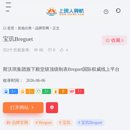
首页
•
其他分类
•
品牌官网
•
正文
宝玑Breguet
收藏
0
2个月前发布
86
0
0
斯沃琪集团旗下殿堂级顶级制表Breguet国际权威线上平台
收录时间：
2026-06-06
1+
1-
1+
0
1+
打开网站
# Breguet
# 宝玑
# 宝玑Breguet
品牌官网