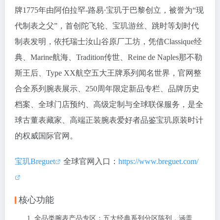
牌1775年由阿伯拉罕-路易·宝玑于巴黎创立，被誉为“现
代制表之父”，首创陀飞轮、宝玑游丝、跳时等划时代
制表发明，依托瑞士汝山谷原厂工坊，凭借Classique经
典、Marine航海、Tradition传世、Reine de Naples那不勒
斯王后、Type XX航空五大王牌系列闻名世界，官网整
合全系列腕表展示、250周年限定新品专栏、品牌历史
档案、全球门店预约、高级定制与全球联保服务，是全
球古董表藏家、高端正装腕表爱好者品鉴宝玑原装时计
的权威国际官网。
宝玑Breguet
全球官网入口：
https://www.breguet.com/
核心功能
全品类腕表产品专区：五大经典系列分区陈列，涵盖