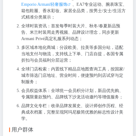
Emporio Armani轻奢服饰
、EA7专业运动、腕表珠宝、
箱包鞋履、香水彩妆、家居全品类，按男士/女士/生活方
式精准分类展示；
全球时装资讯：首发每季时装大片、秋冬/春夏新品预
告、米兰时装周走秀视频、品牌设计理念，同步更新
Armani Privé高定礼服系列动态；
多区域本地化商城：分设欧美、拉美等多国分站，适配
当地支付与物流，支持线上下单、门店自提，各国专属
折扣与会员福利分层运营；
全球门店检索：内置线下精品店地图查询工具，按国家/
城市筛选门店地址、营业时间，便捷预约到店试穿与定
制服务；
会员权益体系：全球统一会员积分计划，新品优先购、
专属限量款预约、品牌线下沙龙活动邀约等增值服务；
品牌文化专栏：收录品牌发展史、设计师创作历程、经
典成衣档案，完整呈现阿玛尼极简优雅的标志性设计美
学。
用户群体