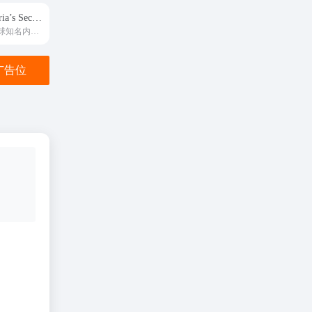
维多利亚Victoria’s Secret
美国旧金山的全球知名内衣奢品Victoria's Secret国际官方主站
金广告位