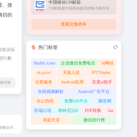
中国移动139邮箱
度、搜
139邮箱是中国移动提供的电子邮件业务，以手机号@139.com作为邮箱地址，来邮短信及时提醒,同时提供WEB、WAP、短彩信、APP等多种方式，随时随地收发邮件
确切的
查看完整榜单
热门标签
导航实际
进行删
Health icons
企业微信免费电话
3d网站
skypixel
天猫入驻
IPTVindex
社群服务
Android应用
百度ai助手
l转载请注明
在线视频解析
Android广告平台
办公协同
免费b2b平台
陋音网
职场口语
格林尼治II
PDF转换
lua
美剧天堂
微信排行榜
法国巴黎的殿堂级奢品卡地亚国际全域权威线上平台Cartier