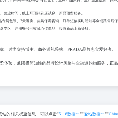
FC防伪芯片，扫码可申领数字所有权证书，查询产品原料、生产溯源信息，保
址、营业时间，线上可预约到店试穿、新品预留服务。
礼品专属包装、7天退换、皮具保养咨询、订单短信实时通知等全链路售后
盒专区，注册账号可收藏心仪单品、接收新品上新提醒。
玩家、时尚穿搭博主、商务送礼采购、PRADA品牌忠实爱好者。
浏览体验，兼顾极简知性的品牌设计风格与全渠道购物服务，正
。
询该站的相关权重信息，可以点击"
5118数据
""
爱站数据
""
Chi