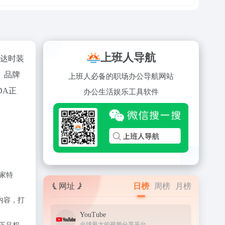
上班人导航
拉达时装
、品牌
上班人必备的职场办公导航网站
DA正
办公
生活
娱乐
工具
软件
独家特
网址
日榜
周榜
月榜
源内容，打
YouTube
全球最大的视频分享平台