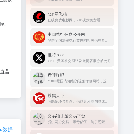
障正品权
ncat网飞猫
在线免费电影网，VIP视频免费看
保障。
中国执行信息公开网
提供全国法院执行案件的相关信息查询服务
推特 x.com
x.com 美国社交网络及微博客服务的公司
品直营
哔哩哔哩
bilibili是国内知名的视频弹幕网站，这里有及时的动漫新番，活跃的ACG氛围，有创意的Up主。大家可以在这里找到许多欢乐。
搜鸽天下
信鸽足环号查询、信鸽足环查询查成绩、查信鸽成绩、足环、天落成绩、脚环！
交易猫手游交易平台
提供网游交易、账号估值、淘手游账号、装备道具交易、买号卖号、游戏代练、苹果代充值、游戏充值、首充号等服务，手游交易就上交易猫官网
naz数据