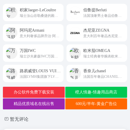
积家Jaeger-LeCoultre
伯鲁提Berluti
瑞士汝山谷勒桑捷的殿堂级高级制表积家国际权威线上平台Jaeger-LeCoultre
法国顶奢男士奢品伯鲁提大中华区官方中文直营平台Berluti
阿玛尼Armani
杰尼亚ZEGNA
意大利奢侈品牌乔治·阿玛尼集团国际官方门户网站armani
意大利百年奢品杰尼亚大中华区官方直营中文平台ZEGNA
万国IWC
欧米茄OMEGA
瑞士沙夫豪森IWC万国表大中华区唯一中文直营平台
瑞士经典奢华腕表欧米茄大中华区官方中文直营平台OMEGA
路易威登LOUIS VUITTON
香奈儿chanel
法国LVMH集团旗下LV品牌大中华区唯一官方直营中文平台louisvuitton
法国百年奢品CHANEL大中华区官方直营中文平台chanel
办公软件免费下载安装
橙人情趣-情趣用品商店
精品优质域名在线出售
600元/半年-黄金广告位
暂无评论