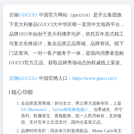
古驰
GUCCI
中国官方网站（gucci.cn）是开云集团旗
下意大利奢品GUCCI大中华区唯一直营中文电商平台，
品牌1921年始创于意大利佛罗伦萨，依托百年意式精工
与复古先锋设计，集全品类正品商城、品牌资讯、线下
门店查询、一对一客户服务于一体，是国内消费者选购
GUCCI官方正品、获取品牌秀场动态的权威线上渠道。
古驰GUCCI
中国官网入口：
https://www.gucci.cn/
核心功能
全品类直营商城：拆分女士、男士两大选购专区，上架
GG Marmont
、
Sylvie等经典包袋
、当季成衣、丹宁
系列、鞋履珠宝、香氛配饰，统一人民币标价，支持微
信、支付宝本土主流支付，国内仓直发正品。
品牌时尚专栏：同步米兰时装周新品、Monte Carlo等主