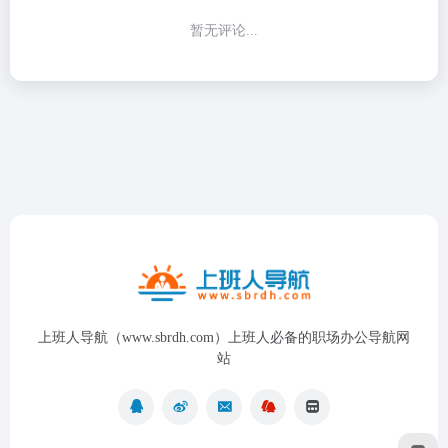
暂无评论...
上班人导航（www.sbrdh.com）上班人必备的职场办公导航网
站