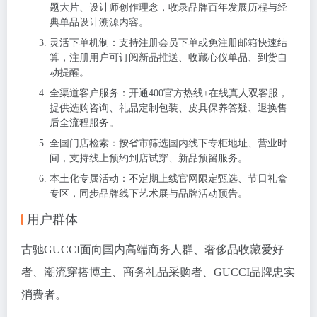
题大片、设计师创作理念，收录品牌百年发展历程与经
典单品设计溯源内容。
灵活下单机制：支持注册会员下单或免注册邮箱快速结
算，注册用户可订阅新品推送、收藏心仪单品、到货自
动提醒。
全渠道客户服务：开通400官方热线+在线真人双客服，
提供选购咨询、礼品定制包装、皮具保养答疑、退换售
后全流程服务。
全国门店检索：按省市筛选国内线下专柜地址、营业时
间，支持线上预约到店试穿、新品预留服务。
本土化专属活动：不定期上线官网限定甄选、节日礼盒
专区，同步品牌线下艺术展与品牌活动预告。
用户群体
古驰GUCCI面向国内高端商务人群、奢侈品收藏爱好
者、潮流穿搭博主、商务礼品采购者、GUCCI品牌忠实
消费者。