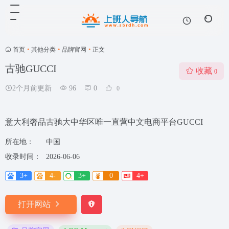
首页
•
其他分类
•
品牌官网
•
正文
古驰GUCCI
收藏
0
2个月前更新
96
0
0
意大利奢品古驰大中华区唯一直营中文电商平台GUCCI
所在地：
中国
收录时间：
2026-06-06
3+
4-
3+
0
4+
打开网站