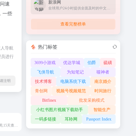
新浪网
访问速
全球用户24小时提供全面及时的中文资讯
，一些
查看完整榜单
热门标签
班人导航
理员进行
3699小游戏
优达学城
伯爵
硫磺
飞侠导航
为知笔记
噬神者
l转载请注明
技术博客
电脑系统下载
南京婚介
青创网
视频号视频规范
时间旅行
Bitfinex
批发采购模式
小红书图片视频下载助手
智能生产
一码多链接
耳聆网
Passport Index
天气预报查询一周,15天查询,40天查询,交通天气等查询服务