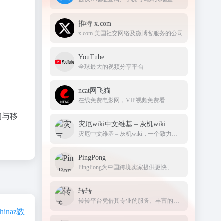
推特 x.com
x.com 美国社交网络及微博客服务的公司
YouTube
全球最大的视频分享平台
ncat网飞猫
在线免费电影网，VIP视频免费看
询与移
灾厄wiki中文维基 – 灰机wiki
灾厄中文维基 – 灰机wiki，一个致力于提供详细游戏信息和攻略的综合性平台
PingPong
PingPong为中国跨境卖家提供更快、更便捷、更安全的跨境收款服务，围绕跨境商户和中小企业出海的综合需求，PingPong目前已建立了跨境收款、外贸B2B收付款、全球收单、全球分发、供应链融资、汇率管理、出口退税、VAT税务缴纳、SAAS企业服务等多元化的产品体系，产品服务覆盖全流程。
转转
转转平台凭借其专业的服务、丰富的品类和完善的功能体系，成为二手交易市场的佼佼者，为广大用户提供了便捷、安全且充满活力的闲置物品交易渠道。
hinaz数