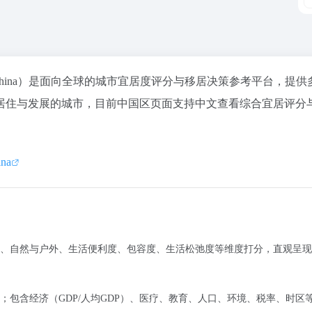
m/zh/china）是面向全球的
城市宜居度评分与移居决策参考平台
，提供
居住与发展的城市，目前中国区页面支持中文查看综合宜居评分
ina
、自然与户外、生活便利度、包容度、生活松弛度
等维度打分，直观呈现
；包含
经济（GDP/人均GDP）、医疗、教育、人口、环境、税率、时区