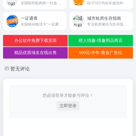
全国组织机构统一社会信用代码公示查询平台
桔子SEO为站长提供外链查询，批量查反链、老域名挖掘、网站建站历史快照记录、网站标题和内容关键字主题密度检测等的SEO站长工具网
一证通查
城市租房生存指南
全国移动电话卡“一证通查”官网
专注租房避坑与生存技巧的免费指南网站
办公软件免费下载安装
橙人情趣-情趣用品商店
精品优质域名在线出售
600元/半年-黄金广告位
暂无评论
您必须登录才能参与评论！
立即登录