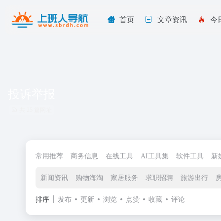
首页
文章资讯
今
投诉举报
共 25 篇网址
常用推荐
商务信息
在线工具
AI工具集
软件工具
新
新闻资讯
购物海淘
家居服务
求职招聘
旅游出行
排序
发布
更新
浏览
点赞
收藏
评论