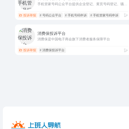
手机管家号码公众平台提供企业登记、黄页号码登记、骚扰标记申诉、个人号码标记申诉等功能，只需简单基本，来去电显示企业信息，更多详情，尽在腾讯手机管家号码公众平台。
投诉举报
# 号码公众平台
# 手机号码申诉
# 手机管家号码申诉
消费保投诉平台
消费保是中国电子商会旗下消费者服务保障平台
投诉举报
# 消费保投诉平台