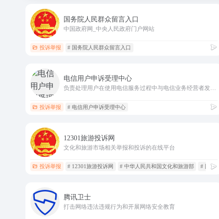
国务院人民群众留言入口
中国政府网_中央人民政府门户网站
投诉举报
# 国务院人民群众留言入口
电信用户申诉受理中心
负责处理用户在使用电信服务过程中与电信业务经营者发生争议的专门机构
投诉举报
# 电信用户申诉受理中心
12301旅游投诉网
文化和旅游市场相关举报和投诉的在线平台
投诉举报
# 12301旅游投诉网
# 中华人民共和国文化和旅游部
# 国家
腾讯卫士
打击网络违法违规行为和开展网络安全教育