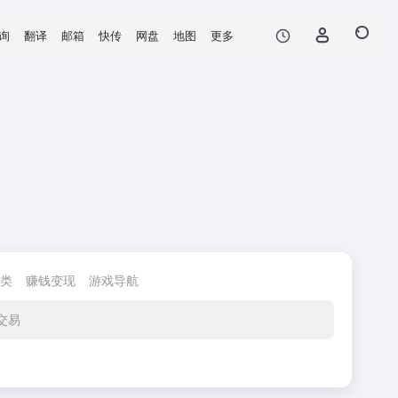
询
翻译
邮箱
快传
网盘
地图
更多
类
赚钱变现
游戏导航
交易