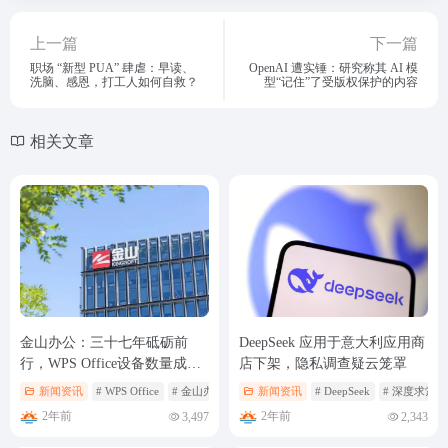
上一篇
下一篇
职场 “新型 PUA” 肆虐：早读、
OpenAI 遭实锤：研究称其 AI 模
洗脑、感恩，打工人如何自救？
型“记住”了受版权保护的内容
相关文章
金山办公：三十七年砥砺前
DeepSeek 应用于意大利应用商
行，WPS Office设备数量成功
店下架，隐私调查疑云笼罩
突破 1 亿大关
新闻资讯
# WPS Office
# 金山办公
新闻资讯
# DeepSeek
# 深度求索
2年前
2年前
3,497
2,343