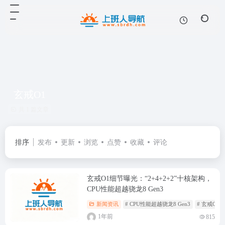
玄戒O1
共 1 篇文章
排序
发布
更新
浏览
点赞
收藏
评论
玄戒O1细节曝光：“2+4+2+2”十核架构，
CPU性能超越骁龙8 Gen3
新闻资讯
# CPU性能超越骁龙8 Gen3
# 玄戒O1
1年前
815