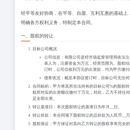
经平等友好协商，在平等、自愿、互利互惠的基础上，
明确各方权利义务，特制定本合同。
一、股权的转让
目标公司概况
公司信息
：
有限公司是经
市场监督管理局依法注
表人为
，注册资金为
万元，经营范围为
。股权结
订时，公司仅收到
万元的出资款，均为甲方缴付
债务状况
：截至本协议签订时，目标公司无任何
合同标的
：甲方将其所合法持有的目标公司
%的股权转
权所对应的出资额仅缴付了
万元，对此，乙方不持任
足全部出资。
转让基准日
：本次股权转让的基准日为
年
月
__日。
转让价款
：本合同项下股权转让的总价款为人民币__
股权保证
：甲方保证对其向乙方转让的股权享有完全的