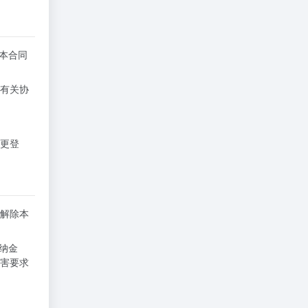
本合同
署有关协
变更登
解除本
纳金
害要求