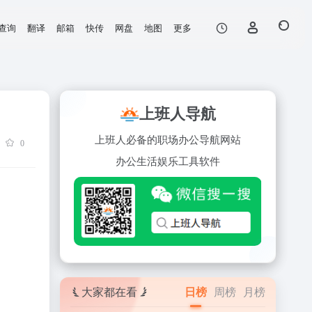
查询
翻译
邮箱
快传
网盘
地图
更多
上班人导航
上班人必备的职场办公导航网站
0
办公
生活
娱乐
工具
软件
大家都在看
日榜
周榜
月榜