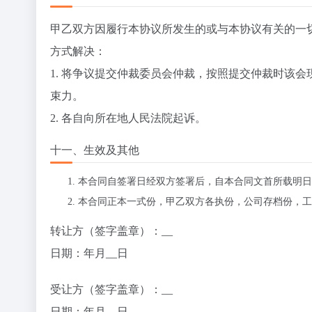
甲乙双方因履行本协议所发生的或与本协议有关的一
方式解决：
1. 将争议提交
仲裁委员会仲裁，按照提交仲裁时该会
束力。
2. 各自向所在地人民法院起诉。
十一、生效及其他
本合同自签署日经双方签署后，自本合同文首所载明日
本合同正本一式
份，甲乙双方各执
份，公司存档
份，工
转让方（签字盖章）
：__
日期
：
年
月
__日
受让方（签字盖章）
：__
日期
：
年
月
__日