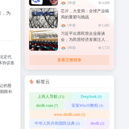
秘，AI 赋能各领域新变革
2年前
4,068
芯片，大变局：全球产业格
方，为
局的重塑与挑战
1年前
1,681
习近平出席民营企业座谈
会：为民营经济发展注入强
大动力
1年前
1,725
法定代
查看完整榜单
本协议签
标签云
让的股
期限补
上班人导航
DeepSeek
(15)
(9)
sbrdh.com
安装Win10教程
(7)
(4)
www.sbrdh.com
(3)
中华人民共和国民法典
sbrdh
(3)
(2)