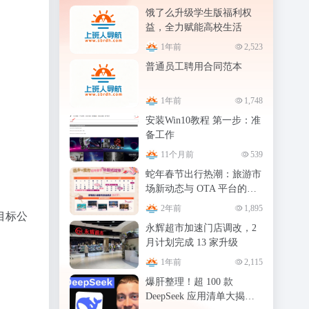
饿了么升级学生版福利权
益，全力赋能高校生活
1年前
2,523
普通员工聘用合同范本
1年前
1,748
安装Win10教程 第一步：准
备工作
11个月前
539
蛇年春节出行热潮：旅游市
场新动态与 OTA 平台的转
型之路
2年前
1,895
目标公
永辉超市加速门店调改，2
月计划完成 13 家升级
1年前
2,115
爆肝整理！超 100 款
DeepSeek 应用清单大揭